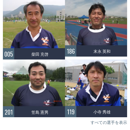
186
末永 英和
005
柴田 充啓
119
201
小寺 秀雄
笠島 憲男
すべての選手を表示