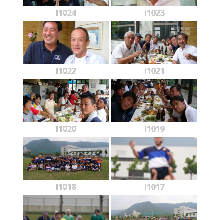
l1024
l1023
l1022
l1021
l1020
l1019
l1018
l1017