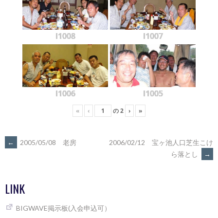
l1008
l1007
l1006
l1005
«
‹
の
2
›
»
POST
←
2005/05/08 老房
2006/02/12 宝ヶ池人口芝生こけ
ら落とし
→
NAVIGATION
LINK
BIGWAVE掲示板(入会申込可）