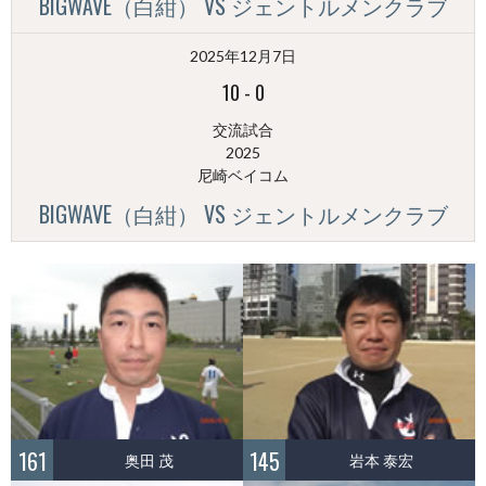
BIGWAVE（白紺） VS ジェントルメンクラブ
2025年12月7日
10
-
0
交流試合
2025
尼崎ベイコム
BIGWAVE（白紺） VS ジェントルメンクラブ
161
145
奥田 茂
岩本 泰宏