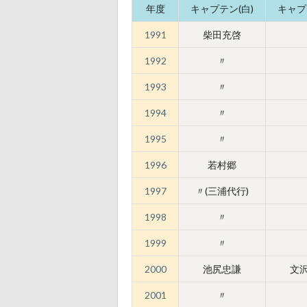
年度
キャプテン(白)
キャプ
1991
柴田充啓
1992
〃
1993
〃
1994
〃
1995
〃
1996
若村郷
1997
〃(三浦代行)
1998
〃
1999
〃
2000
池尻忠謙
文
2001
〃