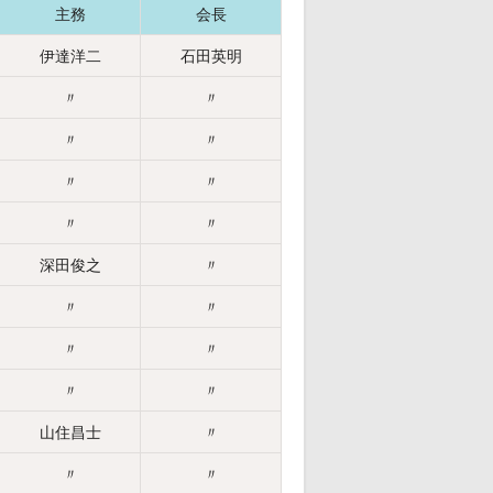
主務
会長
伊達洋二
石田英明
〃
〃
〃
〃
〃
〃
〃
〃
深田俊之
〃
〃
〃
〃
〃
〃
〃
山住昌士
〃
〃
〃