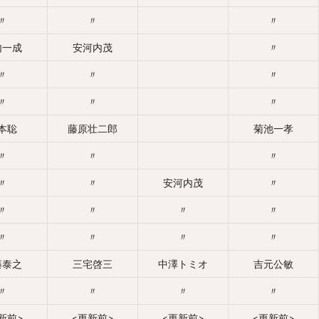
〃
〃
〃
内一成
安河内茂
〃
〃
〃
〃
〃
〃
〃
本聡
藤原壮二郎
菊池一孝
〃
〃
〃
〃
〃
安河内茂
〃
〃
〃
〃
〃
〃
〃
〃
〃
藤泰之
三宅啓三
中澤トミオ
吉元公敏
〃
〃
〃
〃
新前>
<更新前>
<更新前>
<更新前>