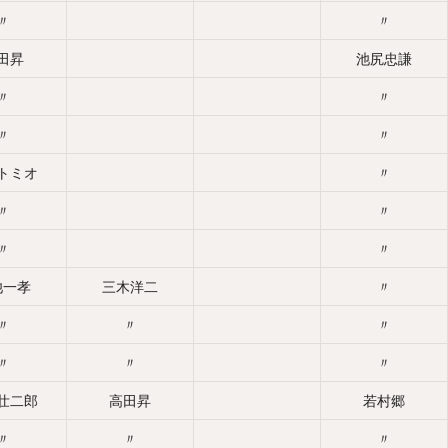
〃
〃
田昇
池尻忠謙
〃
〃
〃
〃
トミオ
〃
〃
〃
〃
〃
池一孝
三木洋二
〃
〃
〃
〃
〃
〃
〃
壮二郎
高田昇
若村郷
〃
〃
〃