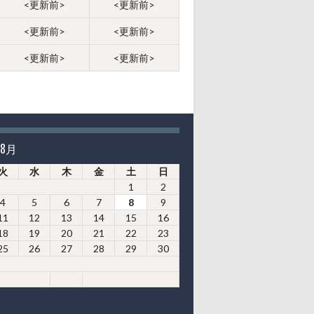
<更新前>
<更新前>
<更新前>
<更新前>
<更新前>
<更新前>
年8月
火
水
木
金
土
日
1
2
4
5
6
7
8
9
11
12
13
14
15
16
18
19
20
21
22
23
25
26
27
28
29
30