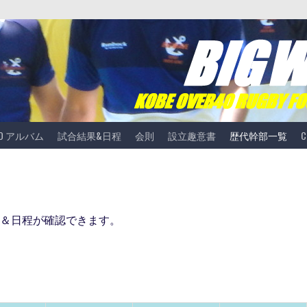
TO アルバム
試合結果&日程
会則
設立趣意書
歴代幹部一覧
C
＆日程が確認できます。