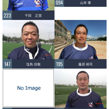
094
山本 肇
223
千田 正英
147
195
塩島 信敬
藤原 裕司