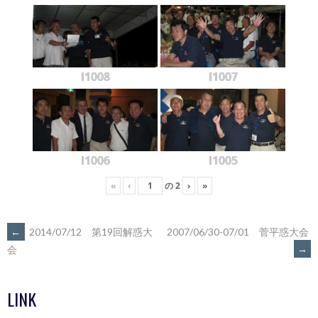
l1008
l1007
l1006
l1005
«
‹
の
2
›
»
POST
←
2014/07/12 第19回解惑大
2007/06/30-07/01 菅平惑大会
→
会
NAVIGATION
LINK