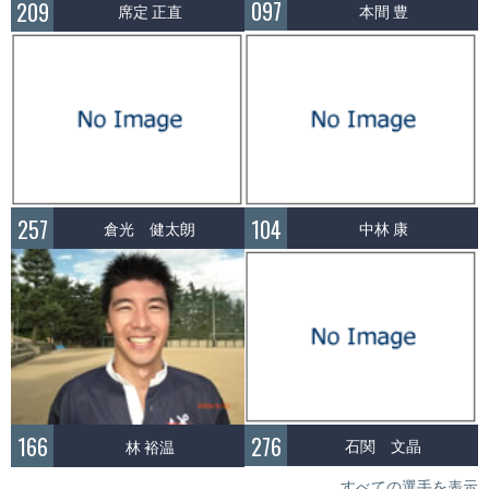
097
209
本間 豊
席定 正直
257
104
倉光 健太朗
中林 康
276
166
石関 文晶
林 裕温
すべての選手を表示