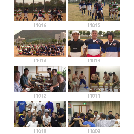
l1016
l1015
l1014
l1013
l1012
l1011
l1010
l1009