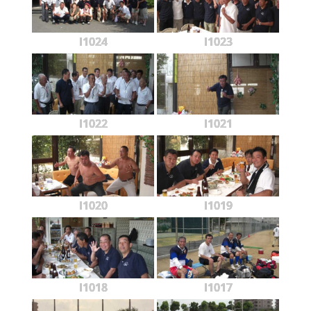
l1024
l1023
l1022
l1021
l1020
l1019
l1018
l1017