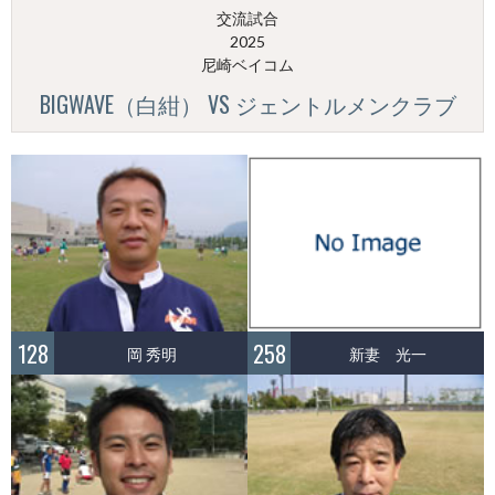
交流試合
2025
尼崎ベイコム
BIGWAVE（白紺） VS ジェントルメンクラブ
128
258
岡 秀明
新妻 光一