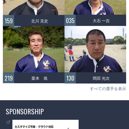
035
159
大石 一吉
北川 克史
219
130
栗本 篤
岡田 光次
すべての選手を表示
SPONSORSHIP