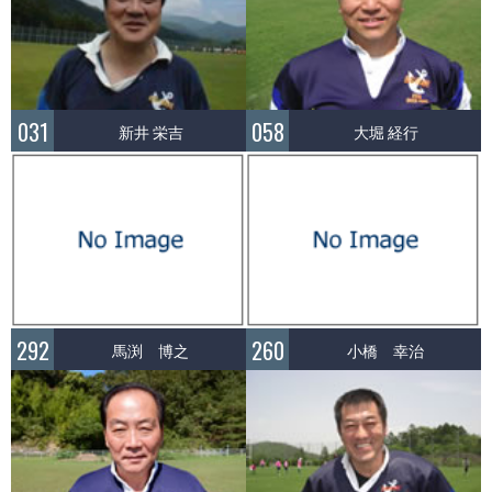
031
058
新井 栄吉
大堀 経行
292
260
馬渕 博之
小橋 幸治