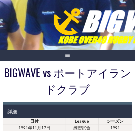
Skip
to
content
BIGWAVE vs ポートアイラン
ドクラブ
詳細
日付
League
シーズン
1991年11月17日
練習試合
1991