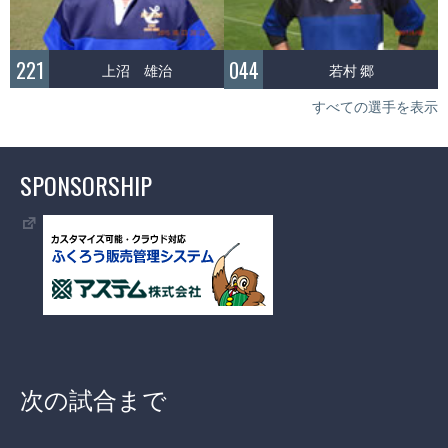
221
044
上沼 雄治
若村 郷
すべての選手を表示
SPONSORSHIP
次の試合まで