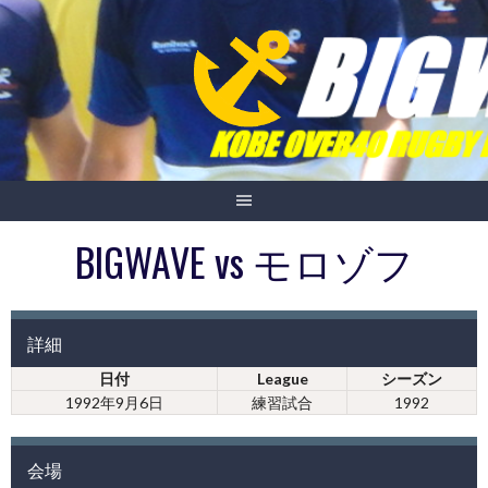
Skip
to
content
BIGWAVE vs モロゾフ
詳細
日付
League
シーズン
1992年9月6日
練習試合
1992
会場