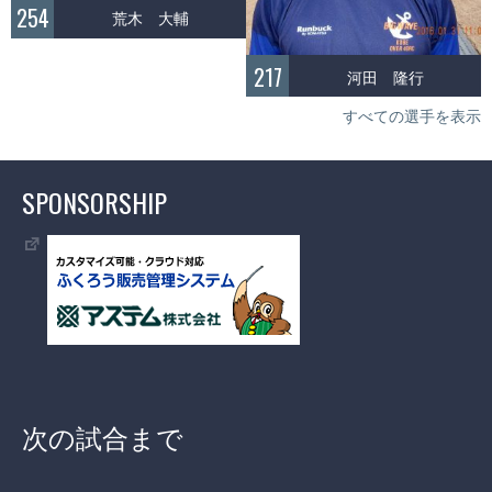
254
荒木 大輔
217
河田 隆行
すべての選手を表示
SPONSORSHIP
次の試合まで