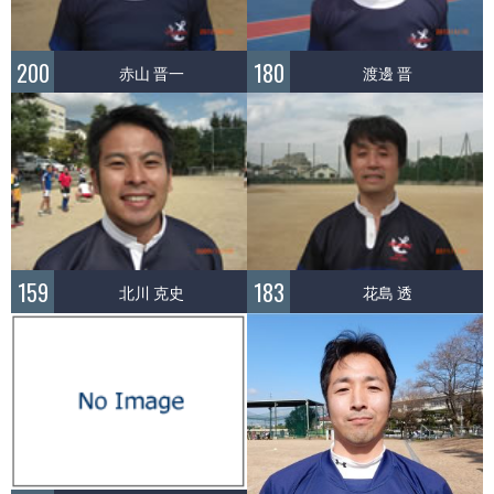
200
180
赤山 晋一
渡邊 晋
159
183
北川 克史
花島 透