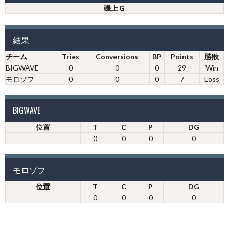
磯上Ｇ
結果
チーム
Tries
Conversions
BP
Points
勝敗
BIGWAVE
0
0
0
29
Win
モロゾフ
0
0
0
7
Loss
BIGWAVE
位置
T
C
P
DG
0
0
0
0
モロゾフ
位置
T
C
P
DG
0
0
0
0