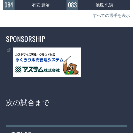
084
083
有安 豊治
池尻 忠謙
すべての選手を表示
SPONSORSHIP
次の試合まで