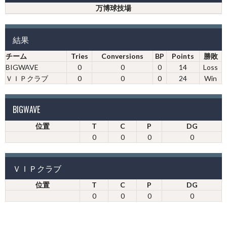
万博球技場
結果
チーム
Tries
Conversions
BP
Points
勝敗
BIGWAVE
0
0
0
14
Loss
ＶＩＰクラブ
0
0
0
24
Win
BIGWAVE
位置
T
C
P
DG
0
0
0
0
ＶＩＰクラブ
位置
T
C
P
DG
0
0
0
0