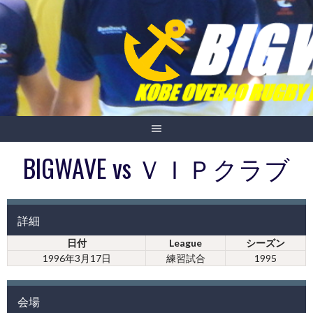
Skip
to
content
BIGWAVE vs ＶＩＰクラブ
詳細
日付
League
シーズン
1996年3月17日
練習試合
1995
会場