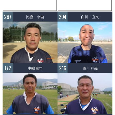
287
294
比嘉 幸自
白川 直久
172
216
中嶋 隆司
市川 和義