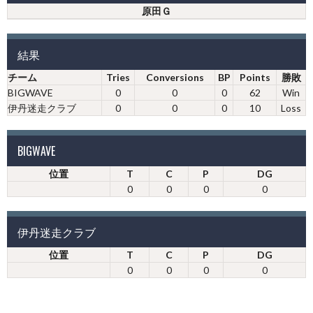
原田Ｇ
結果
チーム
Tries
Conversions
BP
Points
勝敗
BIGWAVE
0
0
0
62
Win
伊丹迷走クラブ
0
0
0
10
Loss
BIGWAVE
位置
T
C
P
DG
0
0
0
0
伊丹迷走クラブ
位置
T
C
P
DG
0
0
0
0