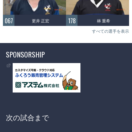
067
178
更井 正宏
林 重希
すべての選手を表示
SPONSORSHIP
次の試合まで