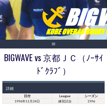
Skip
to
content
BIGWAVE vs 京都ＪＣ（ﾉｰｻｲ
ﾄﾞｸﾗﾌﾞ）
詳細
日付
League
シーズン
1996年11月24日
練習試合
1996