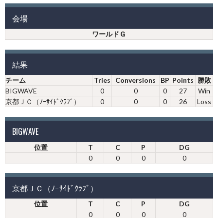
会場
ワールドＧ
結果
チーム
Tries
Conversions
BP
Points
勝敗
BIGWAVE
0
0
0
27
Win
京都ＪＣ（ﾉｰｻｲﾄﾞｸﾗﾌﾞ）
0
0
0
26
Loss
BIGWAVE
位置
T
C
P
DG
0
0
0
0
京都ＪＣ（ﾉｰｻｲﾄﾞｸﾗﾌﾞ）
位置
T
C
P
DG
0
0
0
0