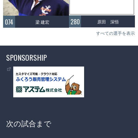
280
074
原田 深悟
梁 建宏
すべての選手を表示
SPONSORSHIP
次の試合まで