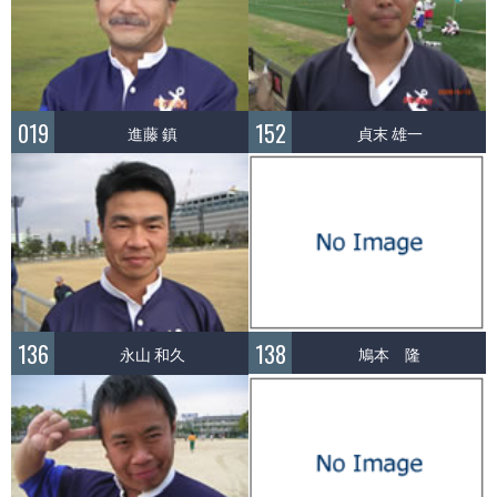
019
152
進藤 鎮
貞末 雄一
138
136
鳩本 隆
永山 和久