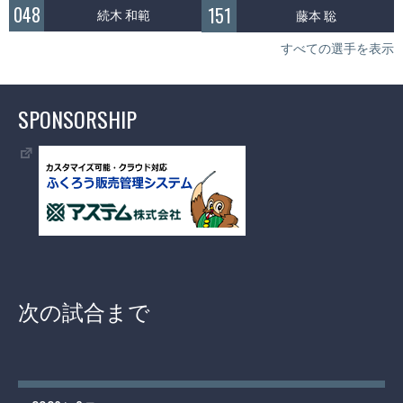
048
151
続木 和範
藤本 聡
すべての選手を表示
SPONSORSHIP
次の試合まで