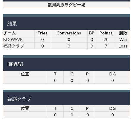
数河高原ラグビー場
結果
チーム
Tries
Conversions
BP
Points
勝敗
BIGWAVE
0
0
0
20
Win
福惑クラブ
0
0
0
7
Loss
BIGWAVE
位置
T
C
P
DG
0
0
0
0
福惑クラブ
位置
T
C
P
DG
0
0
0
0