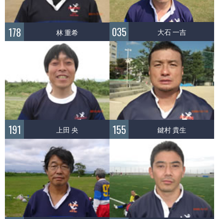
035
178
大石 一吉
林 重希
191
155
上田 央
鍵村 貴生