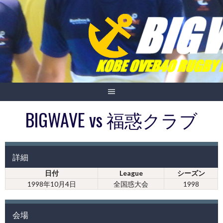
Skip
to
content
BIGWAVE vs 福惑クラブ
詳細
日付
League
シーズン
1998年10月4日
全国惑大会
1998
会場