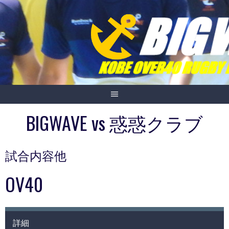
Skip
to
content
BIGWAVE vs 惑惑クラブ
試合内容他
OV40
詳細