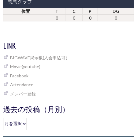
惑惑クラブ
位置
T
C
P
DG
0
0
0
0
LINK
BIGWAVE掲示板(入会申込可）
Movie(youtube)
Facebook
Attendance
メンバー登録
過去の投稿（月別）
過
去
の