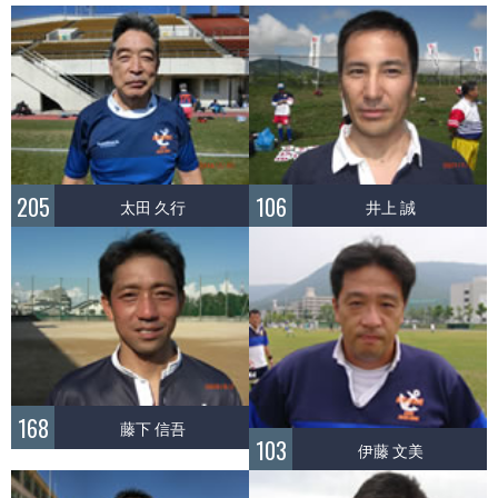
205
106
太田 久行
井上 誠
168
藤下 信吾
103
伊藤 文美