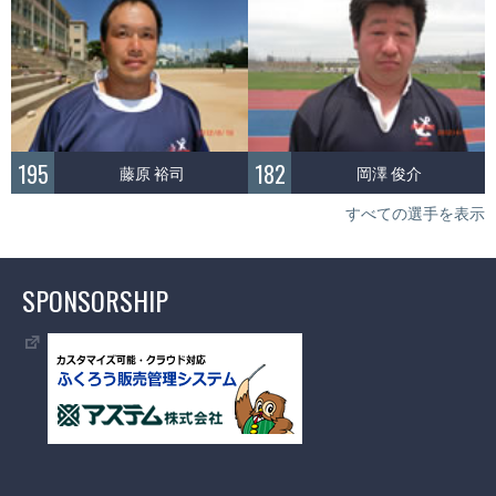
195
182
藤原 裕司
岡澤 俊介
すべての選手を表示
SPONSORSHIP