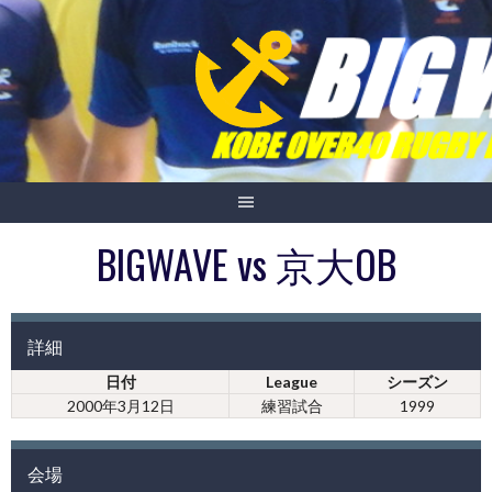
Skip
to
content
BIGWAVE vs 京大OB
詳細
日付
League
シーズン
2000年3月12日
練習試合
1999
会場