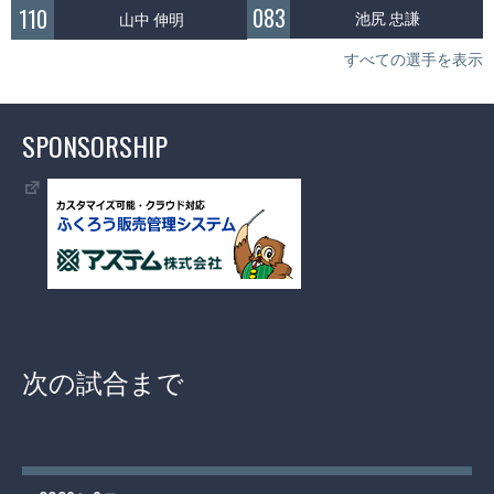
083
110
池尻 忠謙
山中 伸明
すべての選手を表示
SPONSORSHIP
次の試合まで