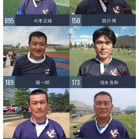
095
150
今津 正雄
西川 博
189
173
堀 一郎
清水 良和