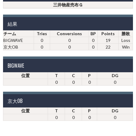
三井物産売布Ｇ
結果
チーム
Tries
Conversions
BP
Points
勝敗
BIGWAVE
0
0
0
19
Loss
京大OB
0
0
0
22
Win
BIGWAVE
位置
T
C
P
DG
0
0
0
0
京大OB
位置
T
C
P
DG
0
0
0
0