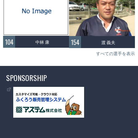
104
154
中林 康
渡 義夫
すべての選手を表示
SPONSORSHIP