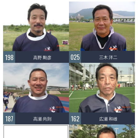
025
198
三木 洋二
高野 剛彦
187
162
高瀬 尚則
広瀬 和雄