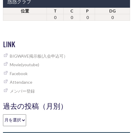
惑惑クラブ
位置
T
C
P
DG
0
0
0
0
LINK
BIGWAVE掲示板(入会申込可）
Movie(youtube)
Facebook
Attendance
メンバー登録
過去の投稿（月別）
過
去
の