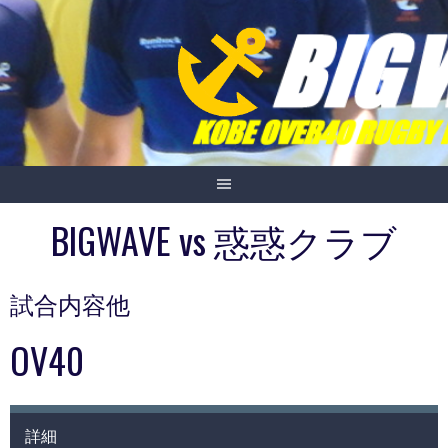
Skip
to
content
BIGWAVE vs 惑惑クラブ
試合内容他
OV40
詳細