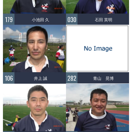
179
030
小池田 久
石田 英明
282
106
青山 晃博
井上 誠