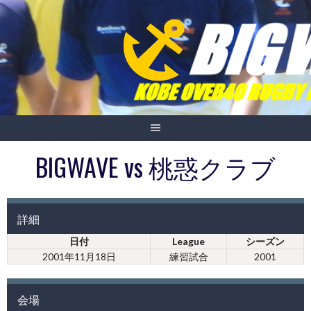
Skip
to
content
BIGWAVE vs 桃惑クラブ
詳細
日付
League
シーズン
2001年11月18日
練習試合
2001
会場