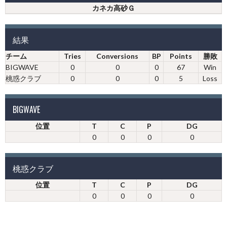
カネカ高砂Ｇ
結果
チーム
Tries
Conversions
BP
Points
勝敗
BIGWAVE
0
0
0
67
Win
桃惑クラブ
0
0
0
5
Loss
BIGWAVE
位置
T
C
P
DG
0
0
0
0
桃惑クラブ
位置
T
C
P
DG
0
0
0
0