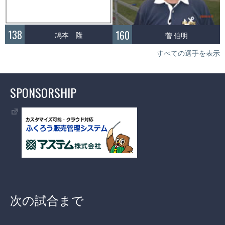
138
160
鳩本 隆
菅 伯明
すべての選手を表示
SPONSORSHIP
次の試合まで