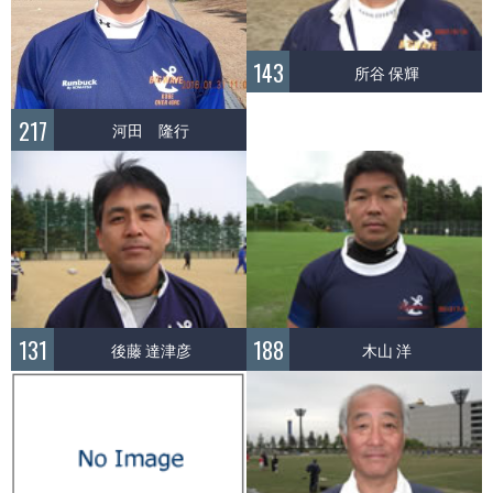
143
所谷 保輝
217
河田 隆行
131
188
後藤 達津彦
木山 洋