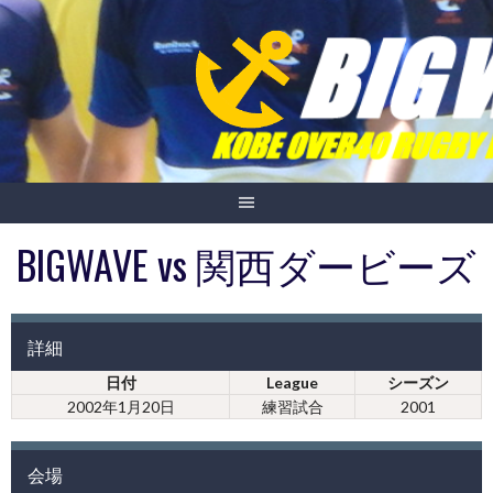
Skip
to
content
BIGWAVE vs 関西ダービーズ
詳細
日付
League
シーズン
2002年1月20日
練習試合
2001
会場