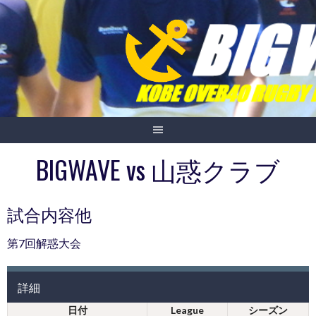
Skip
to
content
BIGWAVE vs 山惑クラブ
試合内容他
第7回解惑大会
詳細
日付
League
シーズン