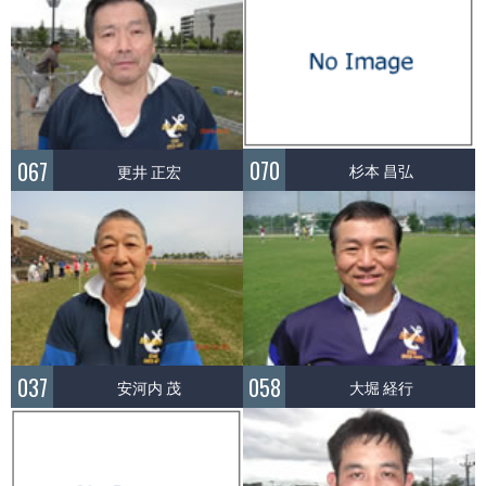
070
067
杉本 昌弘
更井 正宏
037
058
安河内 茂
大堀 経行