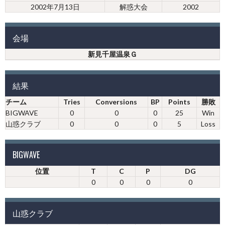
2002年7月13日
解惑大会
2002
会場
新見千屋温泉Ｇ
結果
チーム
Tries
Conversions
BP
Points
勝敗
BIGWAVE
0
0
0
25
Win
山惑クラブ
0
0
0
5
Loss
BIGWAVE
位置
T
C
P
DG
0
0
0
0
山惑クラブ