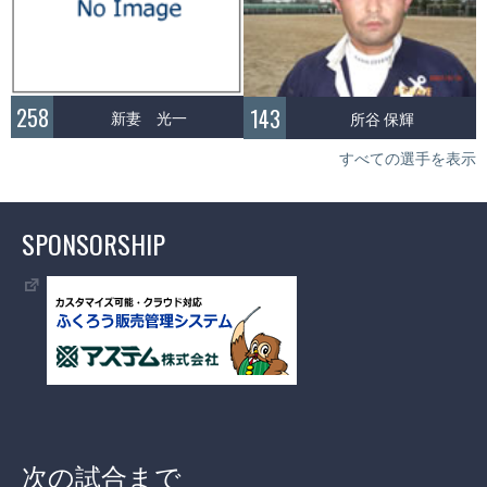
258
143
新妻 光一
所谷 保輝
すべての選手を表示
SPONSORSHIP
次の試合まで