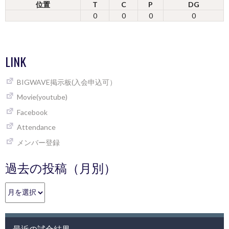
位置
T
C
P
DG
0
0
0
0
LINK
BIGWAVE掲示板(入会申込可）
Movie(youtube)
Facebook
Attendance
メンバー登録
過去の投稿（月別）
過
去
の
投
最近の試合結果