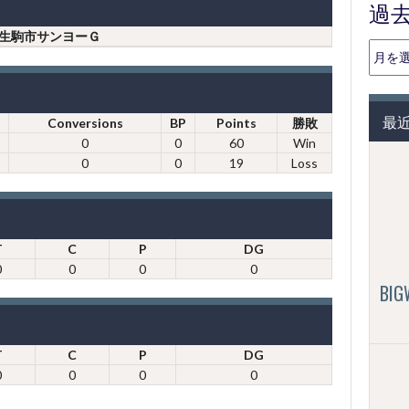
過
生駒市サンヨーＧ
過
去
の
投
最
Conversions
BP
Points
勝敗
稿
0
0
60
Win
（月
0
0
19
Loss
別）
T
C
P
DG
0
0
0
0
BI
T
C
P
DG
0
0
0
0