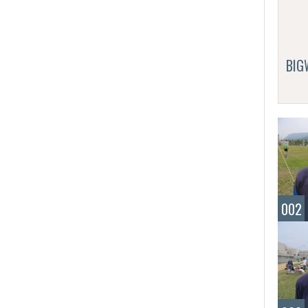
BI
002