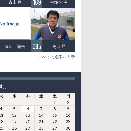
169
古山 豊
中塚 浩史
085
藤田 誠吾
高田 昇
すべての選手を表示
年8月
火
水
木
金
土
日
1
2
4
5
6
7
8
9
11
12
13
14
15
16
18
19
20
21
22
23
25
26
27
28
29
30