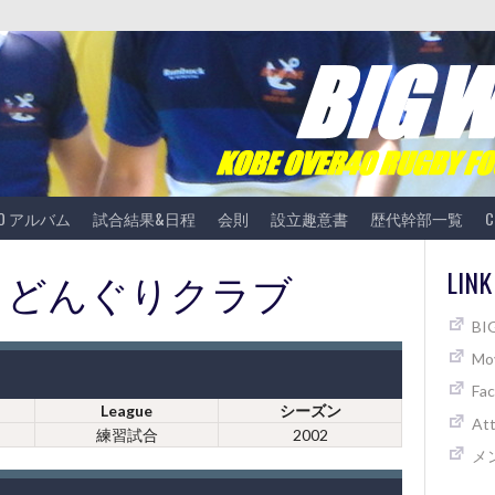
TO アルバム
試合結果&日程
会則
設立趣意書
歴代幹部一覧
C
E vs どんぐりクラブ
LINK
B
Mov
Fa
League
シーズン
At
練習試合
2002
メ