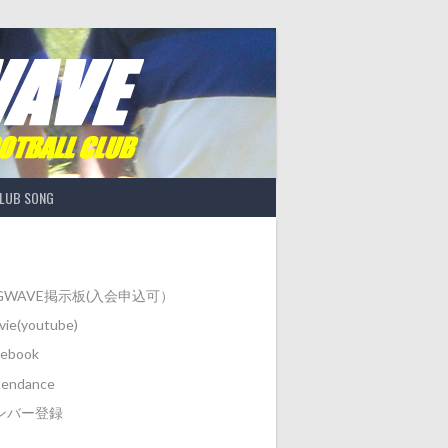
LUB SONG
IGWAVE掲示板(入会申込可）
ie(youtube)
cebook
tendance
ンバー登録