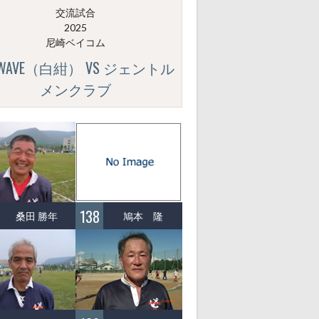
交流試合
2025
尼崎ベイコム
GWAVE（白紺） VS ジェントル
メンクラブ
138
桑田 勝年
鳩本 隆