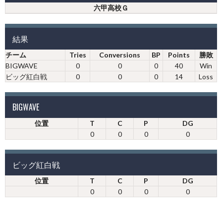
六甲高校Ｇ
結果
チーム
Tries
Conversions
BP
Points
勝敗
BIGWAVE
0
0
0
40
Win
ビッグ紅白戦
0
0
0
14
Loss
BIGWAVE
位置
T
C
P
DG
0
0
0
0
ビッグ紅白戦
位置
T
C
P
DG
0
0
0
0