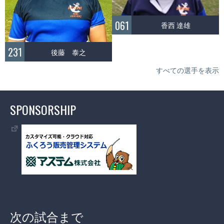
061
香西 達雄
231
後藤 泰之
すべての選手を表示
SPONSORSHIP
次の試合まで