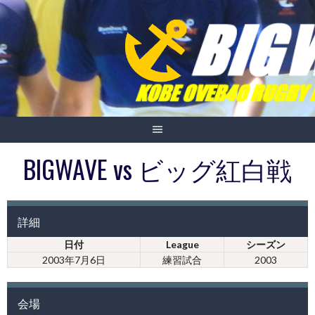
Skip
to
content
BIGWAVE vs ビッグ紅白戦
詳細
日付
League
シーズン
2003年7月6日
練習試合
2003
会場