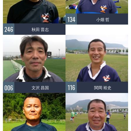
134
小畑 哲
246
秋田 晋志
116
006
関岡 裕史
文沢 昌国