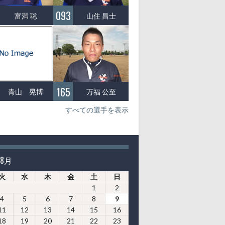
093
富満 聡
山住 昌士
165
青山 晃博
万福 公至
すべての選手を表示
年8月
火
水
木
金
土
日
1
2
4
5
6
7
8
9
11
12
13
14
15
16
18
19
20
21
22
23