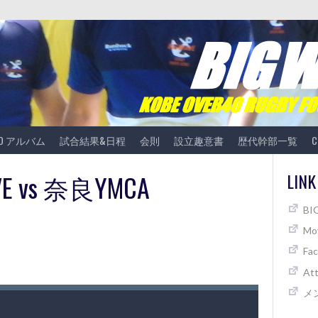
TO アルバム
試合結果&日程
会則
設立趣意書
歴代幹部一覧
C
VE vs 奈良YMCA
LINK
B
Mov
Fa
At
メ