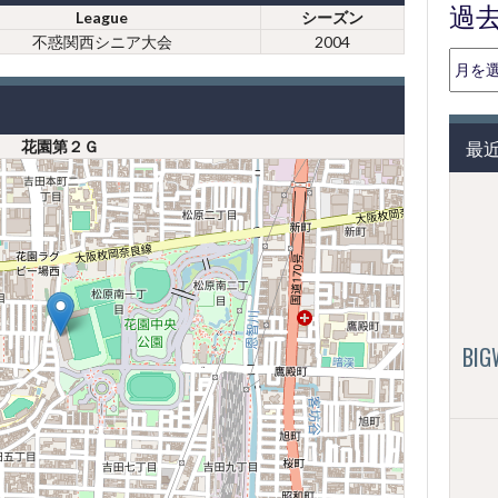
過
League
シーズン
不惑関西シニア大会
2004
過
去
の
投
最
花園第２Ｇ
稿
（月
別）
BI