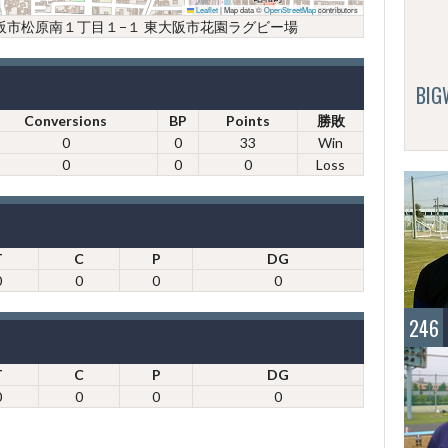
Leaflet
|
Map data ©
OpenStreetMap
contributors
府東大阪市松原南１丁目１−１ 東大阪市花園ラグビー場
BI
Conversions
BP
Points
勝敗
0
0
33
Win
0
0
0
Loss
T
C
P
DG
0
0
0
0
246
T
C
P
DG
0
0
0
0