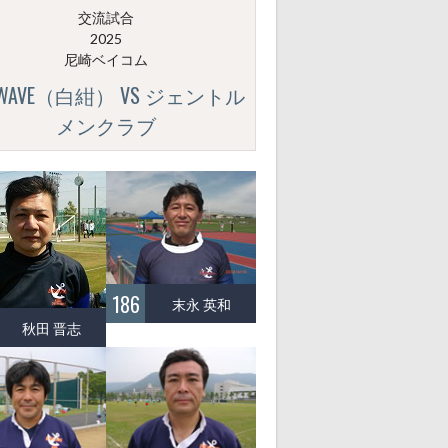
交流試合
2025
尼崎ベイコム
GWAVE（白紺） VS ジェントル
メンクラブ
186
末永 英和
秋田 晋志