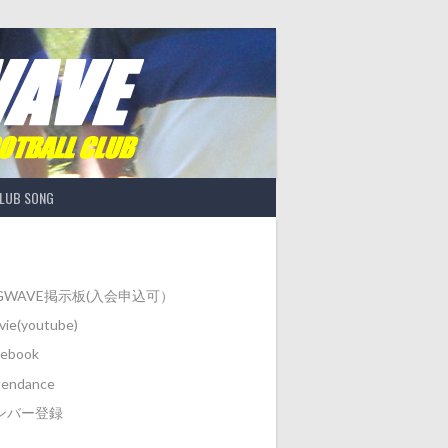
LUB SONG
IGWAVE掲示板(入会申込可）
ie(youtube)
cebook
tendance
ンバー登録