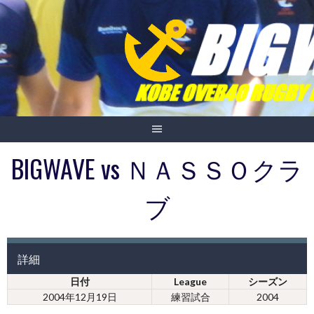
Skip
to
content
BIGWAVE vs ＮＡＳＳＯクラ
ブ
詳細
日付
League
シーズン
2004年12月19日
練習試合
2004