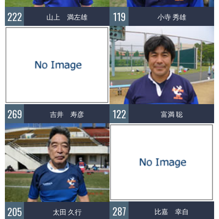
222
119
山上 満左雄
小寺 秀雄
269
122
吉井 寿彦
富満 聡
287
205
比嘉 幸自
太田 久行