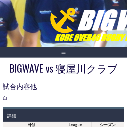
Skip
to
content
BIGWAVE vs 寝屋川クラブ
試合内容他
白
詳細
日付
League
シーズン