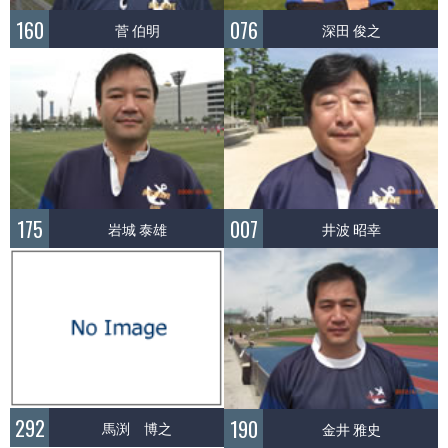
160
076
菅 伯明
深田 俊之
175
007
岩城 泰雄
井波 昭幸
292
190
馬渕 博之
金井 雅史