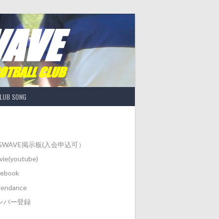
LUB SONG
IGWAVE掲示板(入会申込可）
ie(youtube)
cebook
tendance
ンバー登録