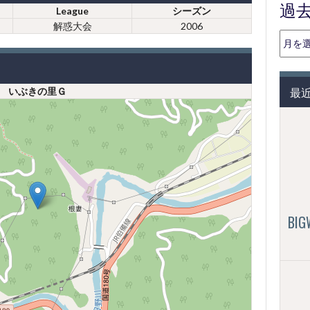
過
League
シーズン
解惑大会
2006
過
去
の
投
最
いぶきの里Ｇ
稿
（月
別）
BI