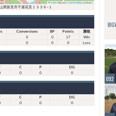
Leaflet
|
Map data ©
OpenStreetMap
contributors
4 岡山県新見市千屋花見１３３６−１
BI
es
Conversions
BP
Points
勝敗
0
0
17
Win
0
0
0
Loss
T
C
P
DG
0
0
0
0
092
T
C
P
DG
0
0
0
0