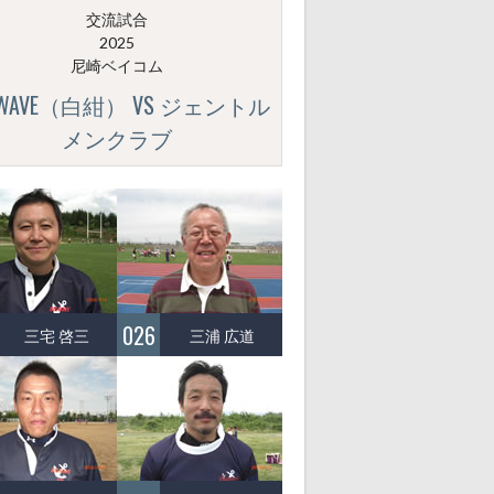
交流試合
2025
尼崎ベイコム
GWAVE（白紺） VS ジェントル
メンクラブ
026
三宅 啓三
三浦 広道