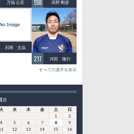
198
万福 公至
高野 剛彦
石関 文晶
217
河田 隆行
すべての選手を表示
年8月
火
水
木
金
土
日
1
2
4
5
6
7
8
9
11
12
13
14
15
16