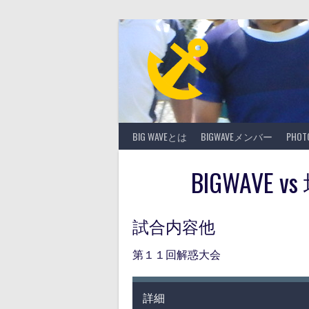
Skip
to
content
BIG WAVEとは
BIGWAVEメンバー
PHO
BIGWAVE
試合内容他
第１１回解惑大会
詳細