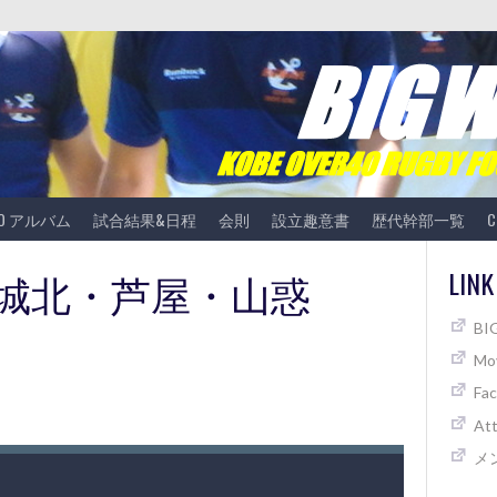
TO アルバム
試合結果&日程
会則
設立趣意書
歴代幹部一覧
C
 vs 城北・芦屋・山惑
LINK
B
Mov
Fa
At
メ