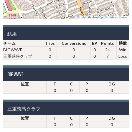
Leaflet
|
Map data ©
OpenStreetMap
contributors
結果
チーム
Tries
Conversions
BP
Points
勝敗
BIGWAVE
0
0
0
24
Win
三重惑惑クラブ
0
0
0
7
Loss
BIGWAVE
位置
T
C
P
DG
0
0
0
0
三重惑惑クラブ
位置
T
C
P
DG
0
0
0
0