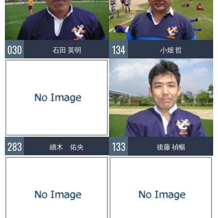
030
134
石田 英明
小畑 哲
283
133
續木 佑央
後藤 禎暢