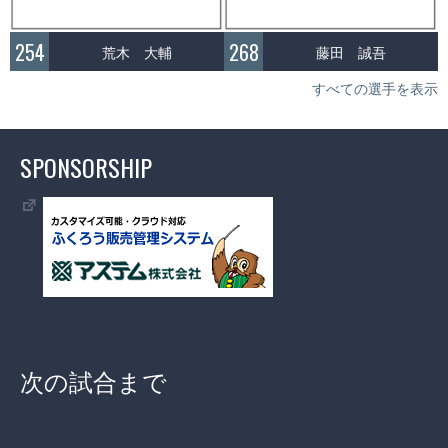
254
268
荒木 大輔
藤田 誠吾
すべての選手を表示
SPONSORSHIP
次の試合まで