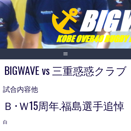
Skip
to
content
BIGWAVE vs 三重惑惑クラブ
試合内容他
Ｂ･Ｗ15周年.福島選手追悼
白