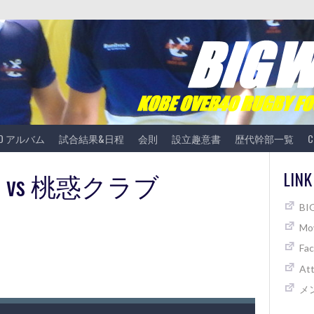
TO アルバム
試合結果&日程
会則
設立趣意書
歴代幹部一覧
C
VE vs 桃惑クラブ
LINK
B
Mov
Fa
At
メ