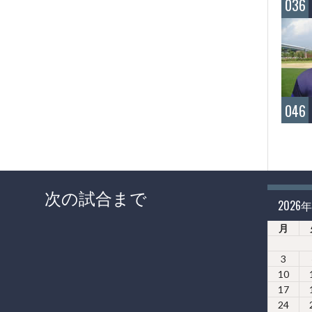
036
046
次の試合まで
2026
月
3
10
17
24