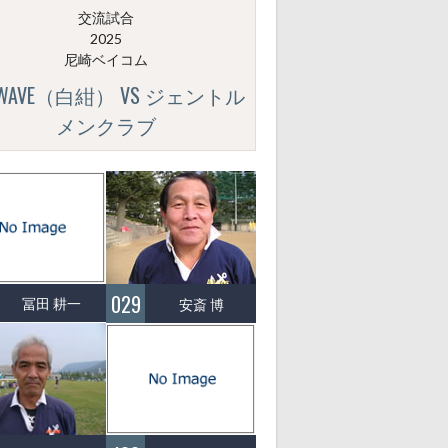
交流試合
2025
尼崎ベイコム
GWAVE（白紺） VS ジェントル
メンクラブ
029
冨田 耕一
安斎 博