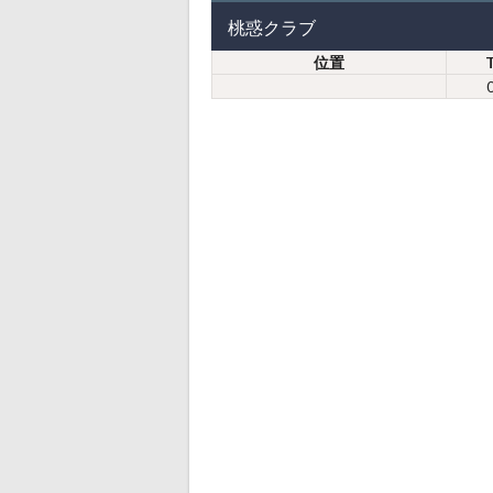
桃惑クラブ
位置