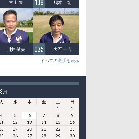
138
古山 豊
鳩本 隆
035
大石 一吉
川井 敏夫
すべての選手を表示
年8月
火
水
木
金
土
日
1
2
4
5
6
7
8
9
11
12
13
14
15
16
18
19
20
21
22
23
25
26
27
28
29
30