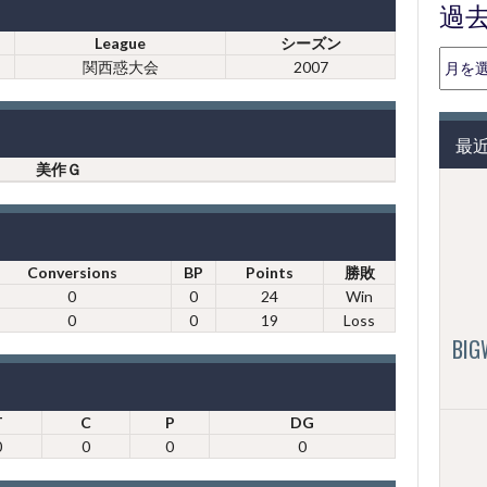
過
League
シーズン
過
関西惑大会
2007
去
の
投
最
稿
美作Ｇ
（月
別）
Conversions
BP
Points
勝敗
0
0
24
Win
0
0
19
Loss
BI
T
C
P
DG
0
0
0
0