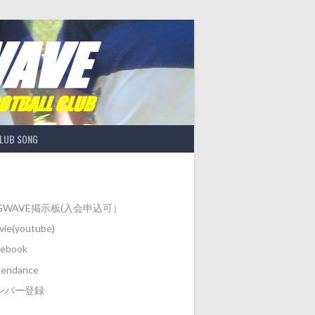
LUB SONG
IGWAVE掲示板(入会申込可）
ie(youtube)
cebook
tendance
ンバー登録