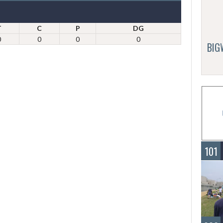
T
C
P
DG
0
0
0
0
BI
101