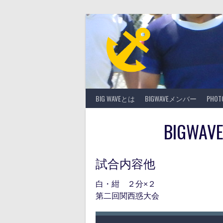
Skip
to
content
BIG WAVEとは
BIGWAVEメンバー
PHO
BIGWA
試合内容他
白・紺 ２分×２
第二回関西惑大会