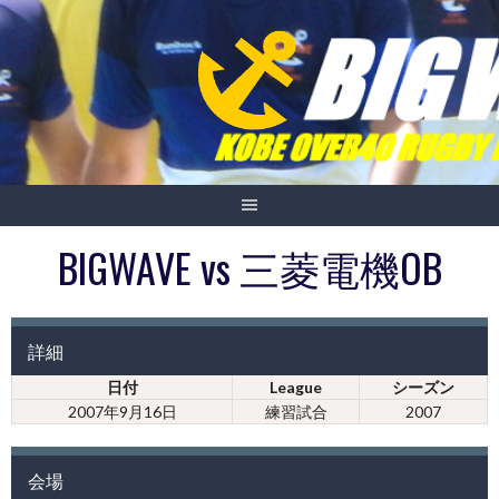
Skip
to
content
BIGWAVE vs 三菱電機OB
詳細
日付
League
シーズン
2007年9月16日
練習試合
2007
会場