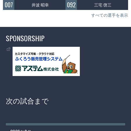
007
092
井波 昭幸
三宅 啓三
すべての選手を表示
SPONSORSHIP
次の試合まで