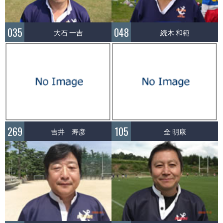
035
048
大石 一吉
続木 和範
269
105
吉井 寿彦
全 明康