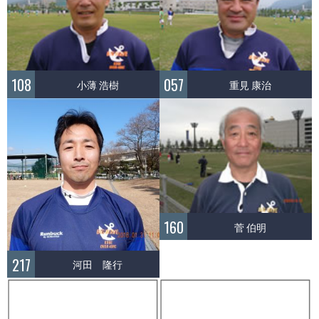
108
057
小薄 浩樹
重見 康治
160
菅 伯明
217
河田 隆行