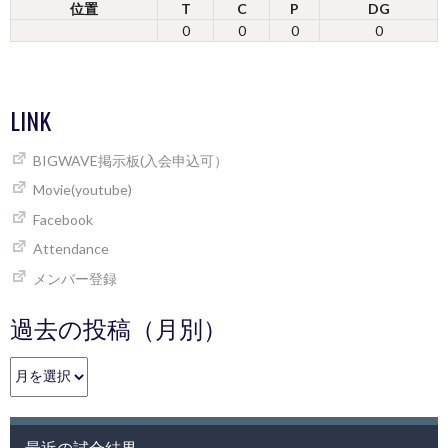
位置
T
C
P
DG
0
0
0
0
LINK
BIGWAVE掲示板(入会申込可）
Movie(youtube)
Facebook
Attendance
メンバー登録
過去の投稿（月別）
過
去
の
投
最近の試合結果