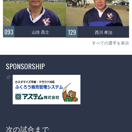
093
129
山住 昌士
西川 孝治
すべての選手を表示
SPONSORSHIP
次の試合まで