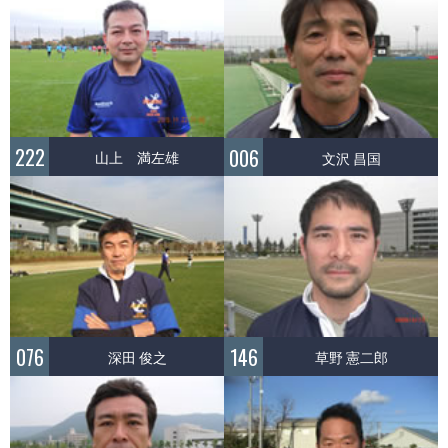
222
006
山上 満左雄
文沢 昌国
076
146
深田 俊之
草野 憲二郎