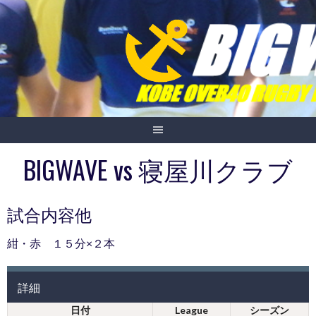
Skip
to
content
BIGWAVE vs 寝屋川クラブ
試合内容他
紺・赤 １５分×２本
詳細
日付
League
シーズン