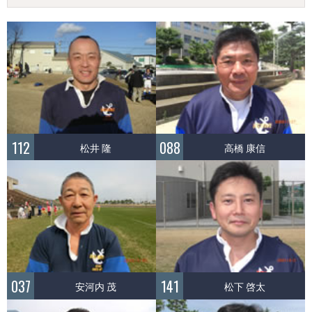
112
088
松井 隆
高橋 康信
037
141
安河内 茂
松下 啓太