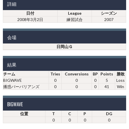
詳細
日付
League
シーズン
2008年3月2日
練習試合
2007
会場
日岡山Ｇ
結果
チーム
Tries
Conversions
BP
Points
勝敗
BIGWAVE
0
0
0
5
Loss
播惑バーバリアンズ
0
0
0
41
Win
BIGWAVE
位置
T
C
P
DG
0
0
0
0