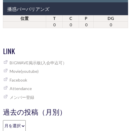
播惑バーバリアンズ
位置
T
C
P
DG
0
0
0
0
LINK
BIGWAVE掲示板(入会申込可）
Movie(youtube)
Facebook
Attendance
メンバー登録
過去の投稿（月別）
過
去