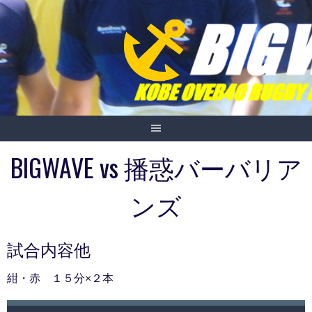
Skip
to
content
BIGWAVE vs 播惑バーバリア
ンズ
試合内容他
紺・赤 １５分×２本