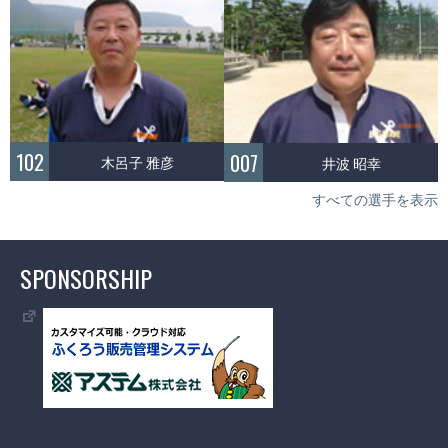
102
007
木呂子 雅彦
井波 昭幸
すべての選手を表示
SPONSORSHIP