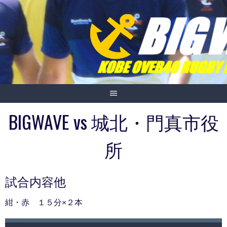
Skip
to
content
BIGWAVE vs 城北・門真市役
所
試合内容他
紺・赤 １５分×２本