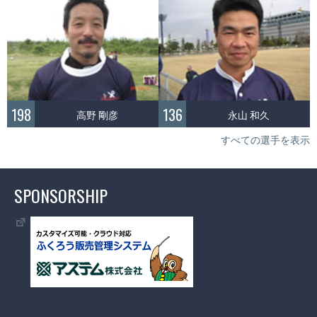
198
136
高野 剛彦
永山 和久
すべての選手を表示
SPONSORSHIP