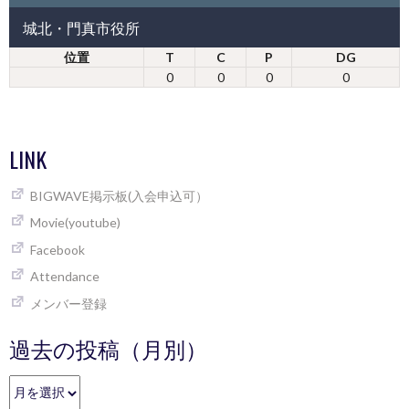
城北・門真市役所
位置
T
C
P
DG
0
0
0
0
LINK
BIGWAVE掲示板(入会申込可）
Movie(youtube)
Facebook
Attendance
メンバー登録
過去の投稿（月別）
過
去