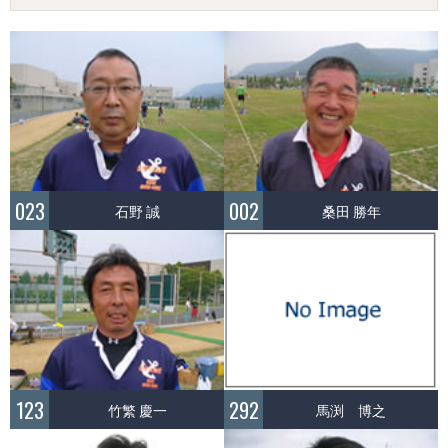
023
002
石野 誠
桑田 勝年
123
292
竹繁 慶一
馬渕 博之