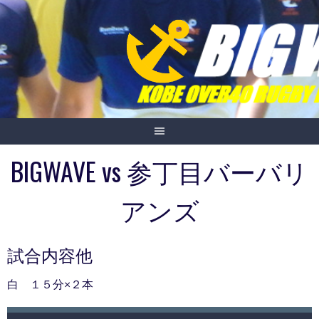
Skip
to
content
BIGWAVE vs 参丁目バーバリ
アンズ
試合内容他
白 １５分×２本