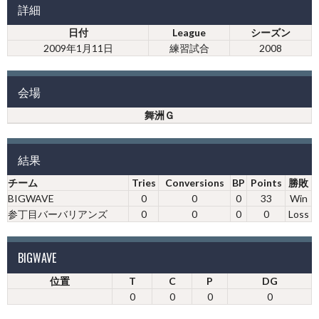
詳細
日付
League
シーズン
2009年1月11日
練習試合
2008
会場
舞洲Ｇ
結果
チーム
Tries
Conversions
BP
Points
勝敗
BIGWAVE
0
0
0
33
Win
参丁目バーバリアンズ
0
0
0
0
Loss
BIGWAVE
位置
T
C
P
DG
0
0
0
0