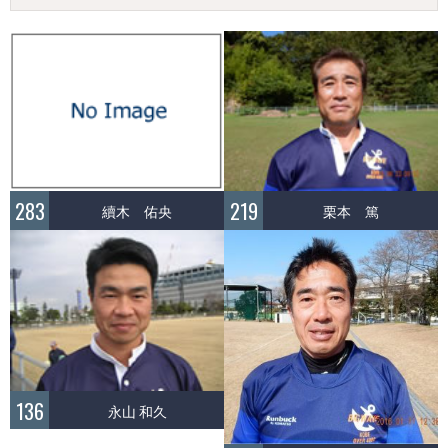
283
219
續木 佑央
栗本 篤
136
永山 和久