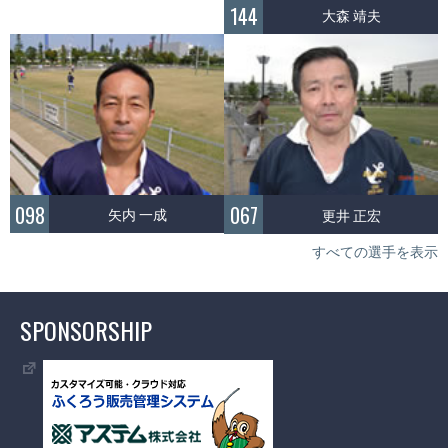
144
大森 靖夫
098
067
矢内 一成
更井 正宏
すべての選手を表示
SPONSORSHIP