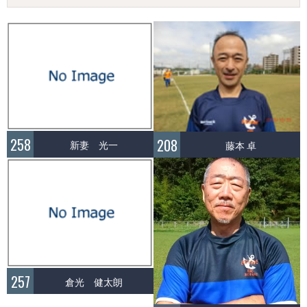
258
208
新妻 光一
藤本 卓
257
倉光 健太朗