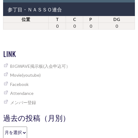
参丁目・ＮＡＳＳＯ連合
位置
T
C
P
DG
0
0
0
0
LINK
BIGWAVE掲示板(入会申込可）
Movie(youtube)
Facebook
Attendance
メンバー登録
過去の投稿（月別）
過
去