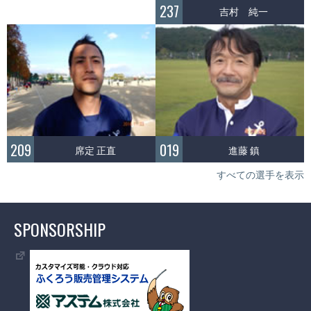
237
吉村 純一
209
019
席定 正直
進藤 鎮
すべての選手を表示
SPONSORSHIP