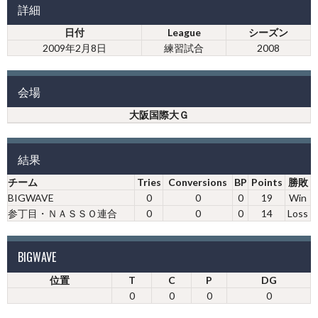
詳細
日付
League
シーズン
2009年2月8日
練習試合
2008
会場
大阪国際大Ｇ
結果
チーム
Tries
Conversions
BP
Points
勝敗
BIGWAVE
0
0
0
19
Win
参丁目・ＮＡＳＳＯ連合
0
0
0
14
Loss
BIGWAVE
位置
T
C
P
DG
0
0
0
0