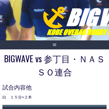
Skip
to
content
BIGWAVE vs 参丁目・ＮＡＳ
ＳＯ連合
試合内容他
白 １５分×２本