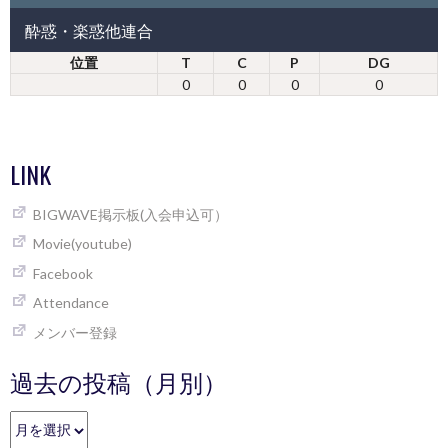
酔惑・楽惑他連合
位置
T
C
P
DG
0
0
0
0
LINK
BIGWAVE掲示板(入会申込可）
Movie(youtube)
Facebook
Attendance
メンバー登録
過去の投稿（月別）
過
去