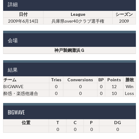
詳細
日付
League
シーズン
2009年6月14日
兵庫県over40クラブ選手権
2009
会場
神戸製鋼灘浜Ｇ
結果
チーム
Tries
Conversions
BP
Points
勝敗
BIGWAVE
0
0
0
12
Win
酔惑・楽惑他連合
0
0
0
10
Loss
BIGWAVE
位置
T
C
P
DG
0
0
0
0