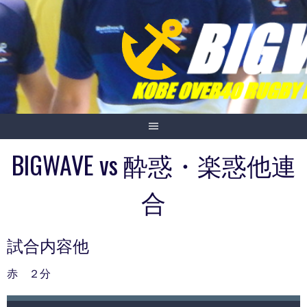
Skip
to
content
BIGWAVE vs 酔惑・楽惑他連
合
試合内容他
赤 ２分