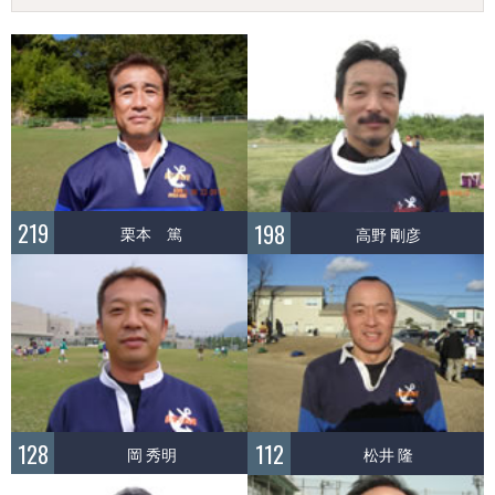
219
198
栗本 篤
高野 剛彦
128
112
岡 秀明
松井 隆