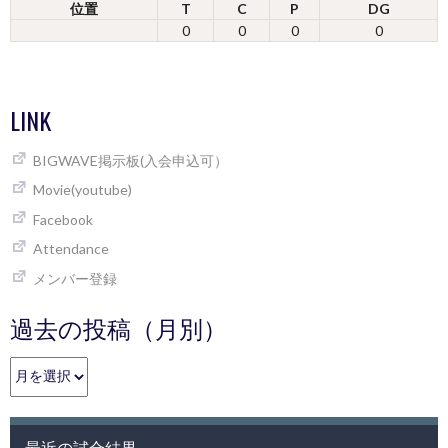
位置
T
C
P
DG
0
0
0
0
LINK
BIGWAVE掲示板(入会申込可）
Movie(youtube)
Facebook
Attendance
メンバー登録
過去の投稿（月別）
過
去
の
投
最近の試合結果