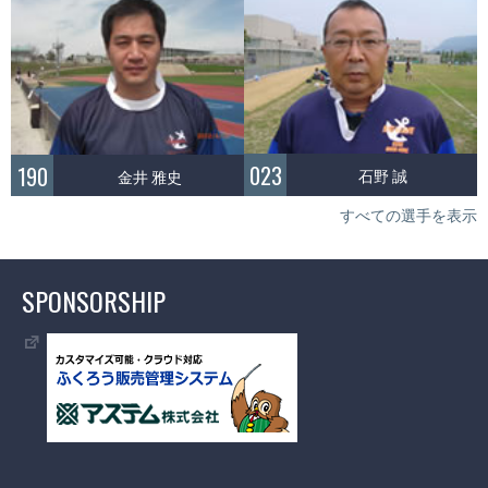
023
190
石野 誠
金井 雅史
すべての選手を表示
SPONSORSHIP