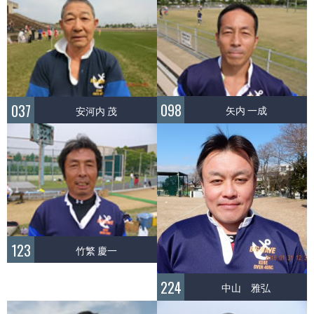
098
037
矢内 一成
安河内 茂
123
竹繁 慶一
224
中山 雅弘