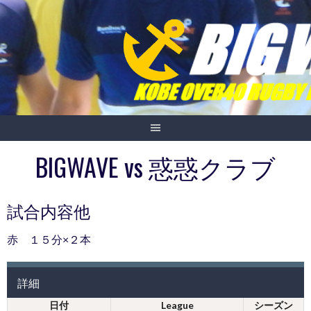
Skip
to
content
BIGWAVE vs 惑惑クラブ
試合内容他
赤 １５分×２本
詳細
日付
League
シーズン