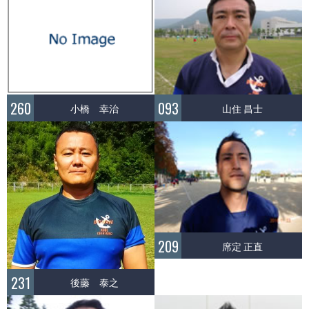
260
093
小橋 幸治
山住 昌士
209
席定 正直
231
後藤 泰之