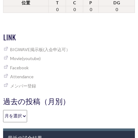
位置
T
C
P
DG
0
0
0
0
LINK
BIGWAVE掲示板(入会申込可）
Movie(youtube)
Facebook
Attendance
メンバー登録
過去の投稿（月別）
過
去
の
投
最近の試合結果