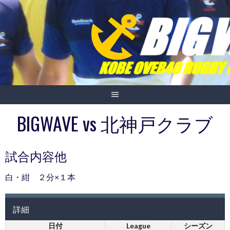
Skip
to
content
BIGWAVE vs 北神戸クラブ
試合内容他
白・紺 ２分×１本
詳細
日付
League
シーズン