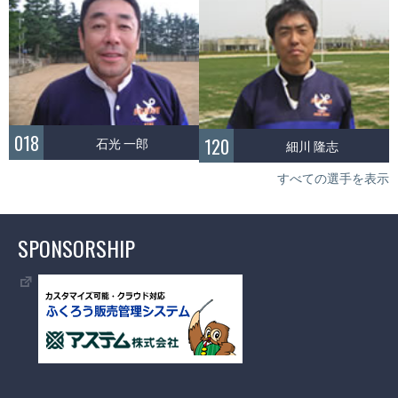
018
120
石光 一郎
細川 隆志
すべての選手を表示
SPONSORSHIP