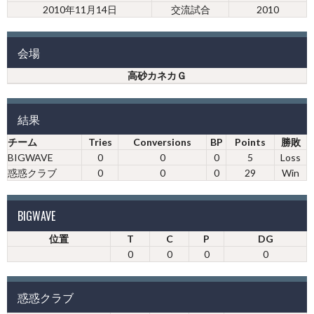
2010年11月14日
交流試合
2010
会場
高砂カネカＧ
結果
チーム
Tries
Conversions
BP
Points
勝敗
BIGWAVE
0
0
0
5
Loss
惑惑クラブ
0
0
0
29
Win
BIGWAVE
位置
T
C
P
DG
0
0
0
0
惑惑クラブ