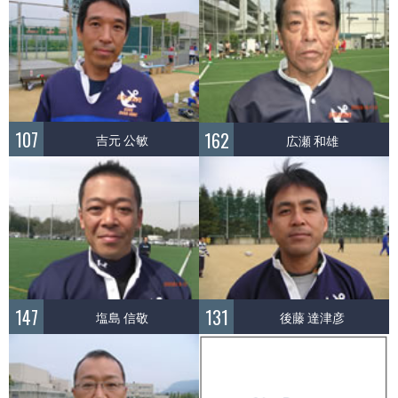
107
162
吉元 公敏
広瀬 和雄
147
131
塩島 信敬
後藤 達津彦