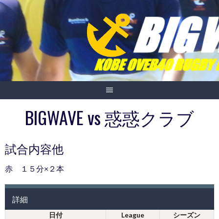
Skip
to
content
BIGWAVE vs 惑惑クラブ
試合内容他
赤 １５分×２本
詳細
日付
League
シーズン