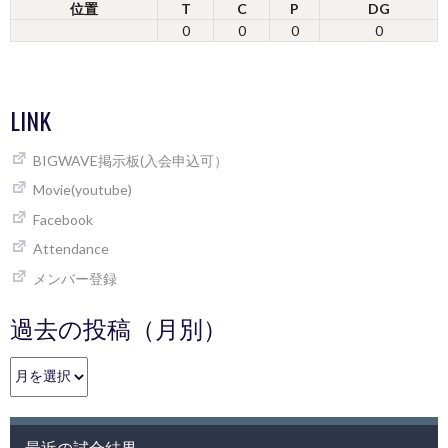
位置
T
C
P
DG
0
0
0
0
LINK
BIGWAVE掲示板(入会申込可）
Movie(youtube)
Facebook
Attendance
メンバー登録
過去の投稿（月別）
過
去
の
投
最近の試合結果