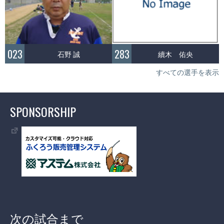
023
283
石野 誠
續木 佑央
すべての選手を表示
SPONSORSHIP
次の試合まで