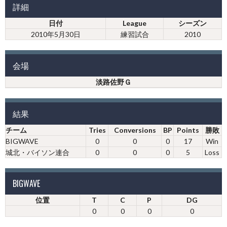
詳細
日付
League
シーズン
2010年5月30日
練習試合
2010
会場
淡路佐野Ｇ
結果
チーム
Tries
Conversions
BP
Points
勝敗
BIGWAVE
0
0
0
17
Win
城北・バイソン連合
0
0
0
5
Loss
BIGWAVE
位置
T
C
P
DG
0
0
0
0