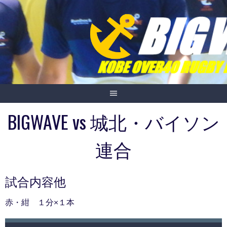
Skip
to
content
BIGWAVE vs 城北・バイソン
連合
試合内容他
赤・紺 １分×１本