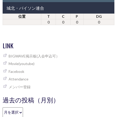
城北・バイソン連合
位置
T
C
P
DG
0
0
0
0
LINK
BIGWAVE掲示板(入会申込可）
Movie(youtube)
Facebook
Attendance
メンバー登録
過去の投稿（月別）
過
去