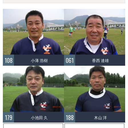
108
061
小薄 浩樹
香西 達雄
179
188
小池田 久
木山 洋