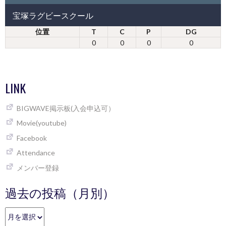
宝塚ラグビースクール
位置
T
C
P
DG
0
0
0
0
LINK
BIGWAVE掲示板(入会申込可）
Movie(youtube)
Facebook
Attendance
メンバー登録
過去の投稿（月別）
過
去