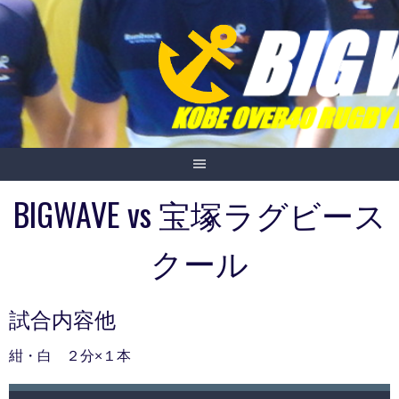
Skip
to
content
BIGWAVE vs 宝塚ラグビース
クール
試合内容他
紺・白 ２分×１本