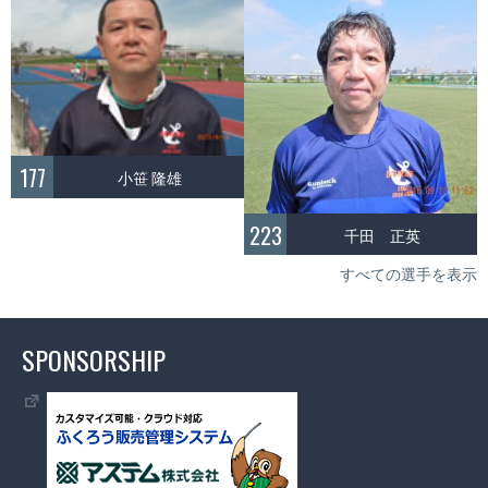
177
小笹 隆雄
223
千田 正英
すべての選手を表示
SPONSORSHIP