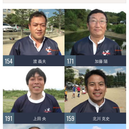
154
171
渡 義夫
加藤 陽
191
159
上田 央
北川 克史