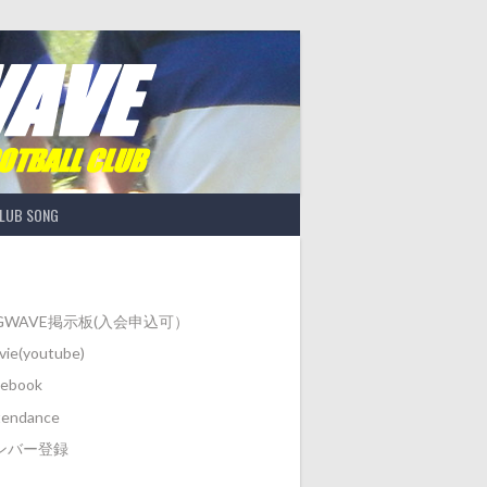
LUB SONG
IGWAVE掲示板(入会申込可）
ie(youtube)
cebook
tendance
ンバー登録