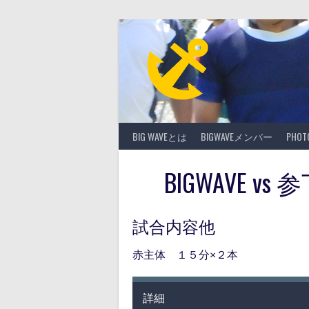
Skip
to
content
BIG WAVEとは
BIGWAVEメンバー
PHO
BIGWAVE 
試合内容他
赤主体 １５分×２本
詳細