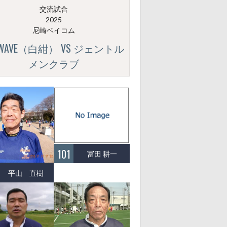
交流試合
2025
尼崎ベイコム
GWAVE（白紺） VS ジェントル
メンクラブ
101
冨田 耕一
平山 直樹