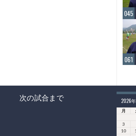
045
061
次の試合まで
2026
月
3
10