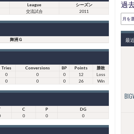
過
League
シーズン
交流試合
2011
過
去
の
投
最
舞洲Ｇ
稿
（月
別）
Tries
Conversions
BP
Points
勝敗
0
0
0
12
Loss
0
0
0
26
Win
BI
T
C
P
DG
0
0
0
0