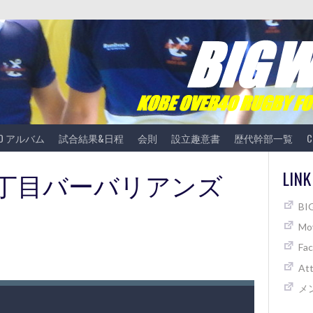
TO アルバム
試合結果&日程
会則
設立趣意書
歴代幹部一覧
C
vs 参丁目バーバリアンズ
LINK
B
Mov
Fa
At
メ