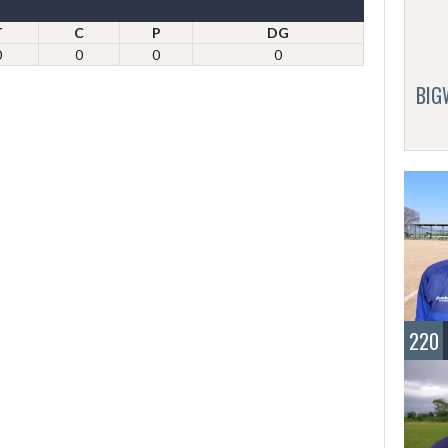
T
C
P
DG
0
0
0
0
BI
220