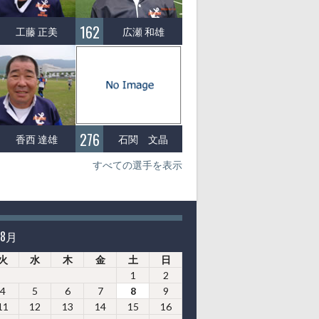
162
工藤 正美
広瀬 和雄
276
香西 達雄
石関 文晶
すべての選手を表示
年8月
火
水
木
金
土
日
1
2
4
5
6
7
8
9
11
12
13
14
15
16