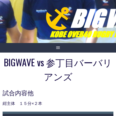
Skip
to
content
BIGWAVE vs 参丁目バーバリ
アンズ
試合内容他
紺主体 １５分×２本