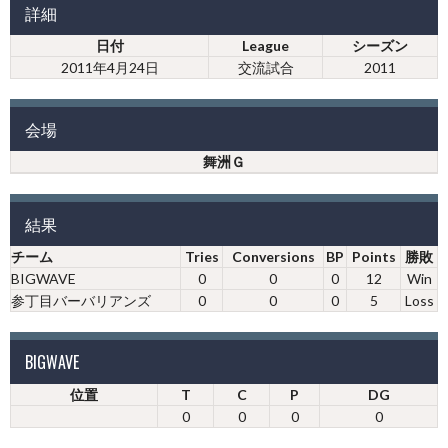
詳細
日付
League
シーズン
2011年4月24日
交流試合
2011
会場
舞洲Ｇ
結果
チーム
Tries
Conversions
BP
Points
勝敗
BIGWAVE
0
0
0
12
Win
参丁目バーバリアンズ
0
0
0
5
Loss
BIGWAVE
位置
T
C
P
DG
0
0
0
0