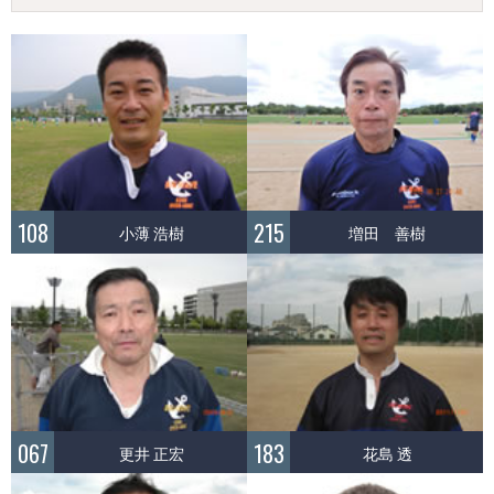
108
215
小薄 浩樹
増田 善樹
067
183
更井 正宏
花島 透