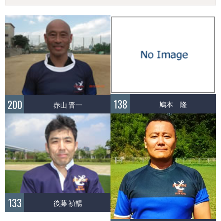
138
200
鳩本 隆
赤山 晋一
133
後藤 禎暢