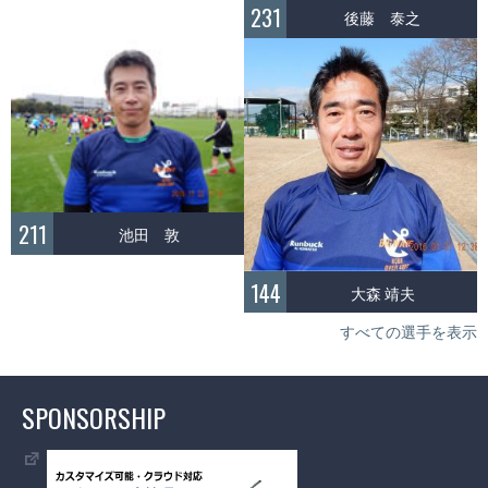
231
後藤 泰之
211
池田 敦
144
大森 靖夫
すべての選手を表示
SPONSORSHIP