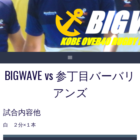
Skip
to
content
BIGWAVE vs 参丁目バーバリ
アンズ
試合内容他
白 ２分×１本