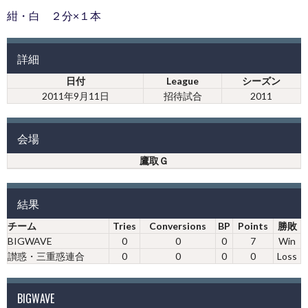
紺・白 ２分×１本
詳細
日付
League
シーズン
2011年9月11日
招待試合
2011
会場
鷹取Ｇ
結果
チーム
Tries
Conversions
BP
Points
勝敗
BIGWAVE
0
0
0
7
Win
讃惑・三重惑連合
0
0
0
0
Loss
BIGWAVE