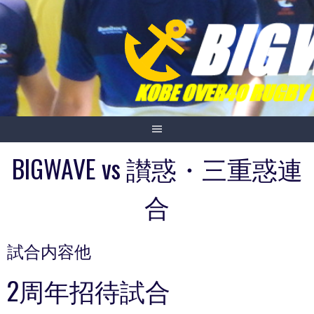
Skip
to
content
BIGWAVE vs 讃惑・三重惑連
合
試合内容他
2周年招待試合