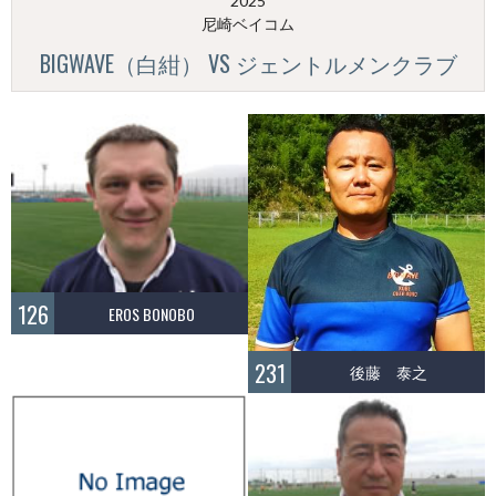
2025
尼崎ベイコム
BIGWAVE（白紺） VS ジェントルメンクラブ
126
EROS BONOBO
231
後藤 泰之