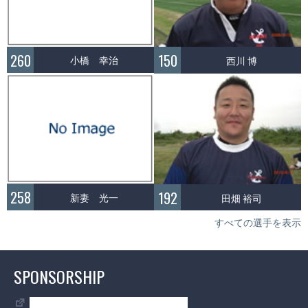
260
150
小橋 幸治
西川 博
258
192
新妻 光一
田畑 裕司
すべての選手を表示
SPONSORSHIP