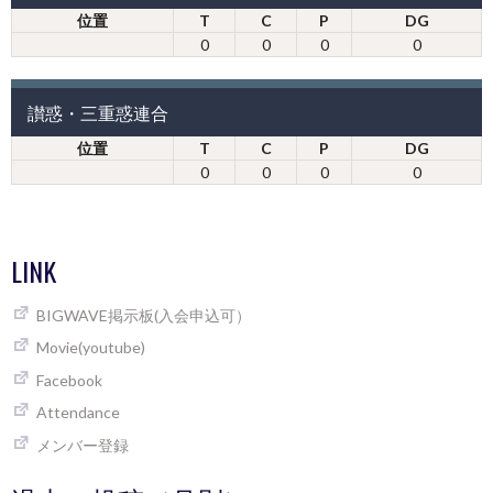
位置
T
C
P
DG
0
0
0
0
讃惑・三重惑連合
位置
T
C
P
DG
0
0
0
0
LINK
BIGWAVE掲示板(入会申込可）
Movie(youtube)
Facebook
Attendance
メンバー登録