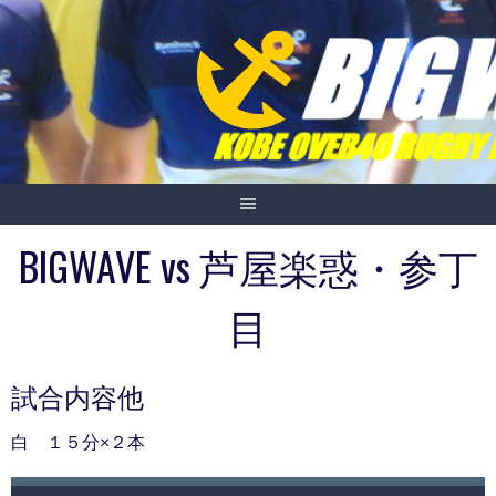
Skip
to
content
BIGWAVE vs 芦屋楽惑・参丁
目
試合内容他
白 １５分×２本