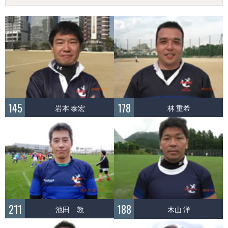
145
178
岩本 泰宏
林 重希
211
188
池田 敦
木山 洋