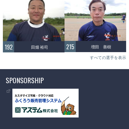
215
192
増田 善樹
田畑 裕司
すべての選手を表示
SPONSORSHIP