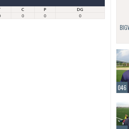
T
C
P
DG
0
0
0
0
BI
046