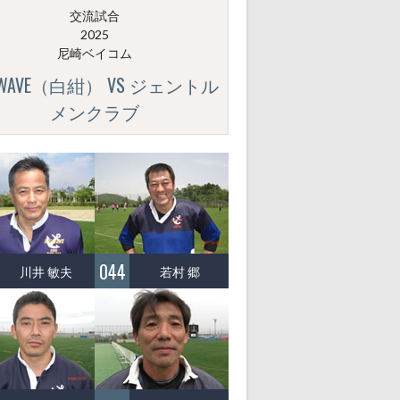
交流試合
2025
尼崎ベイコム
GWAVE（白紺） VS ジェントル
メンクラブ
044
川井 敏夫
若村 郷