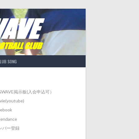
LUB SONG
IGWAVE掲示板(入会申込可）
ie(youtube)
cebook
tendance
ンバー登録