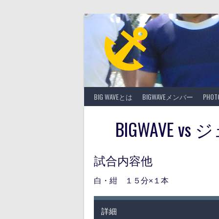
Skip
to
content
BIG WAVEとは
BIGWAVEメンバー
PHO
BIGWAVE 
試合内容他
白・紺 １５分×１本
詳細