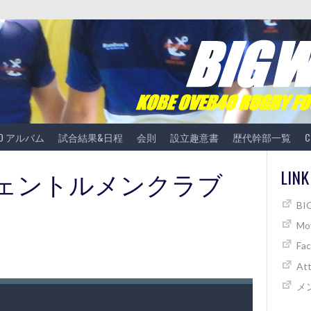
TO アルバム
試合結果&日程
会則
設立趣意書
歴代幹部一覧
C
vs ジェントルメンクラブ
LINK
B
Mov
Fa
At
メ