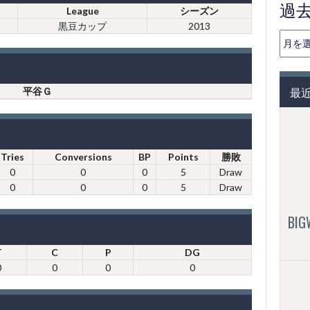
過
League
シーズン
黒豆カップ
2013
過
去
の
投
最
平谷Ｇ
稿
（月
別）
Tries
Conversions
BP
Points
勝敗
0
0
0
5
Draw
0
0
0
5
Draw
BI
T
C
P
DG
0
0
0
0