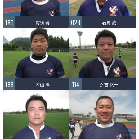
023
180
石野 誠
渡邊 晋
188
174
木山 洋
永吉 悠一