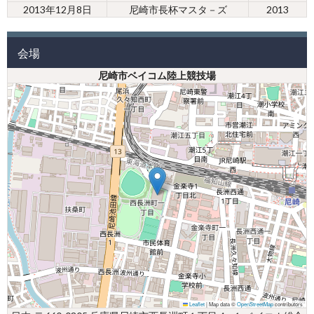
2013年12月8日
尼崎市長杯マスタ－ズ
2013
会場
尼崎市ベイコム陸上競技場
Leaflet
|
Map data ©
OpenStreetMap
contributors