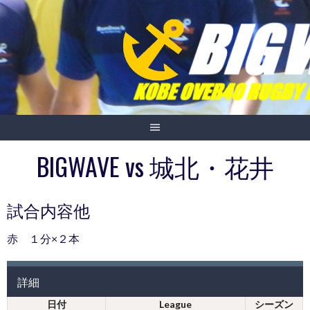
Skip
to
content
BIGWAVE vs 城北・花井
試合内容他
赤 １分×２本
詳細
日付
League
シーズン