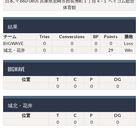
日本, 〒660-0805 兵庫県尼崎市西長洲町１丁目４−１ ベイコム総合
体育館
結果
チーム
Tries
Conversions
BP
Points
勝敗
BIGWAVE
0
0
0
0
Loss
城北・花井
0
0
0
29
Win
BIGWAVE
位置
T
C
P
DG
0
0
0
0
城北・花井
位置
T
C
P
DG
0
0
0
0