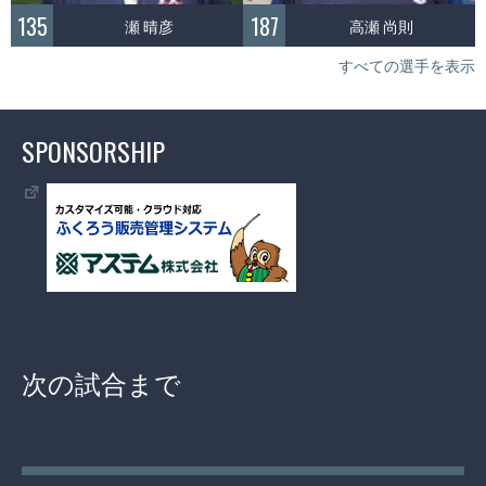
135
187
瀬 晴彦
高瀬 尚則
すべての選手を表示
SPONSORSHIP
次の試合まで