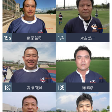
195
174
藤原 裕司
永吉 悠一
187
135
高瀬 尚則
瀬 晴彦