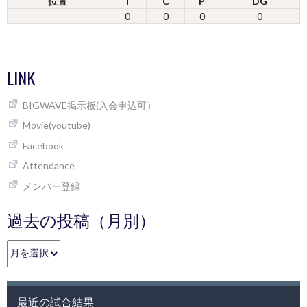
位置
T
C
P
DG
0
0
0
0
LINK
BIGWAVE掲示板(入会申込可）
Movie(youtube)
Facebook
Attendance
メンバー登録
過去の投稿（月別）
過
去
の
投
最近の試合結果
稿