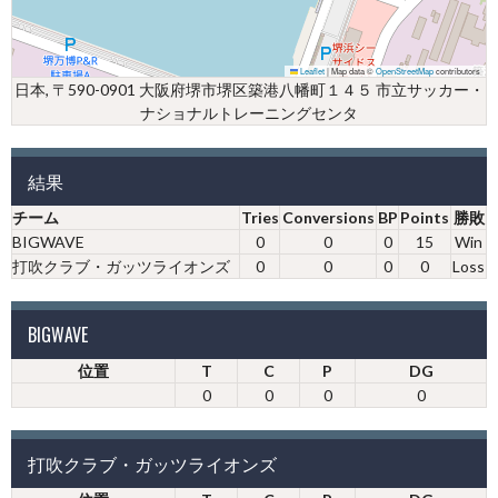
Leaflet
|
Map data ©
OpenStreetMap
contributors
日本, 〒590-0901 大阪府堺市堺区築港八幡町１４５ 市立サッカー・
ナショナルトレーニングセンタ
結果
チーム
Tries
Conversions
BP
Points
勝敗
BIGWAVE
0
0
0
15
Win
打吹クラブ・ガッツライオンズ
0
0
0
0
Loss
BIGWAVE
位置
T
C
P
DG
0
0
0
0
打吹クラブ・ガッツライオンズ