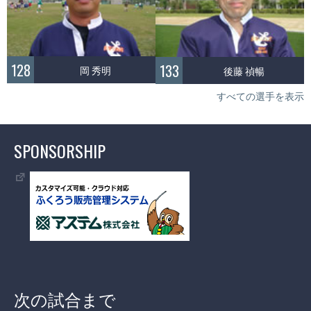
128
133
岡 秀明
後藤 禎暢
すべての選手を表示
SPONSORSHIP
次の試合まで