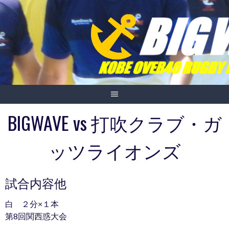
Skip
to
content
BIGWAVE vs 打吹クラブ・ガ
ッツライオンズ
試合内容他
白 ２分×１本
第8回関西惑大会