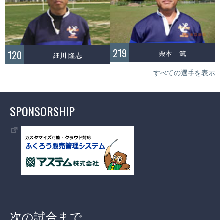
219
栗本 篤
120
細川 隆志
すべての選手を表示
SPONSORSHIP
次の試合まで