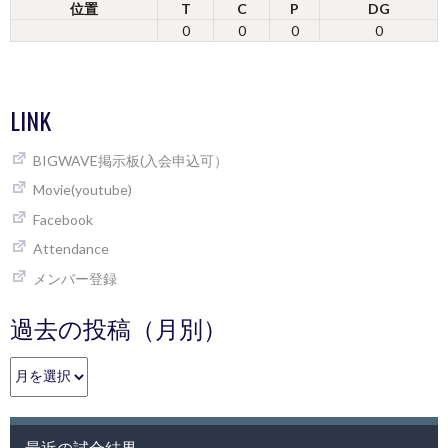
位置
T
C
P
DG
0
0
0
0
LINK
BIGWAVE掲示板(入会申込可）
Movie(youtube)
Facebook
Attendance
メンバー登録
過去の投稿（月別）
過
去
の
投
最近の試合結果