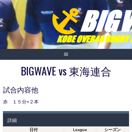
Skip
to
content
BIGWAVE vs 東海連合
試合内容他
赤 １５分×２本
詳細
日付
League
シーズン