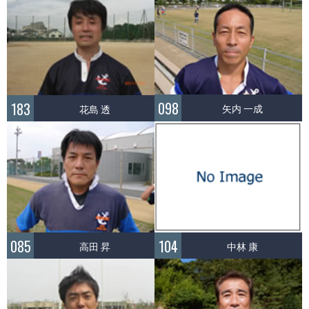
098
183
矢内 一成
花島 透
085
104
高田 昇
中林 康