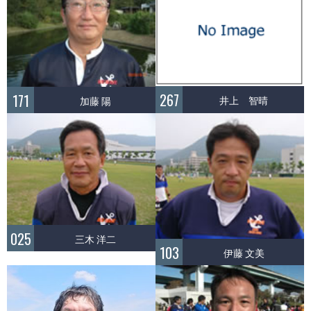
267
171
井上 智晴
加藤 陽
025
三木 洋二
103
伊藤 文美