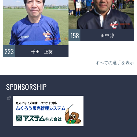
158
田中 淳
223
千田 正英
すべての選手を表示
SPONSORSHIP