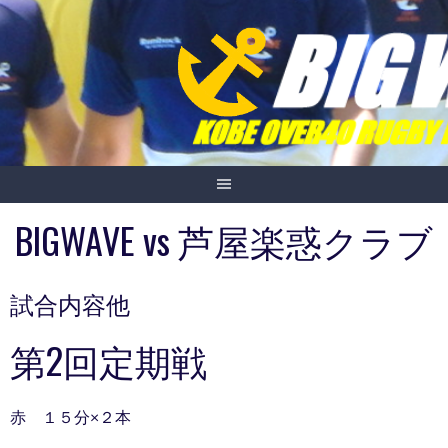
Skip
to
content
BIGWAVE vs 芦屋楽惑クラブ
試合内容他
第2回定期戦
赤 １５分×２本