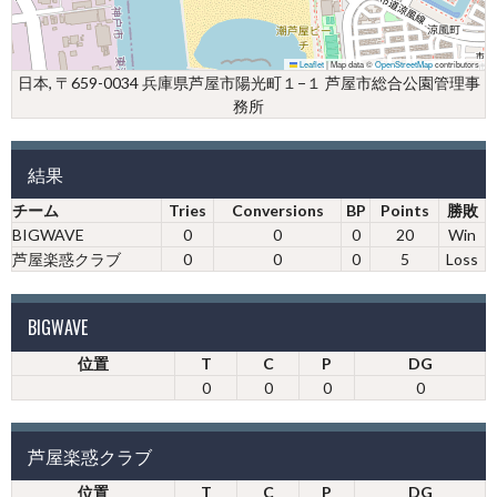
Leaflet
|
Map data ©
OpenStreetMap
contributors
日本, 〒659-0034 兵庫県芦屋市陽光町１−１ 芦屋市総合公園管理事
務所
結果
チーム
Tries
Conversions
BP
Points
勝敗
BIGWAVE
0
0
0
20
Win
芦屋楽惑クラブ
0
0
0
5
Loss
BIGWAVE
位置
T
C
P
DG
0
0
0
0
芦屋楽惑クラブ
位置
T
C
P
DG