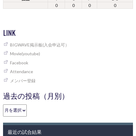
0
0
0
0
LINK
BIGWAVE掲示板(入会申込可）
Movie(youtube)
Facebook
Attendance
メンバー登録
過去の投稿（月別）
過
去
の
投
最近の試合結果
稿