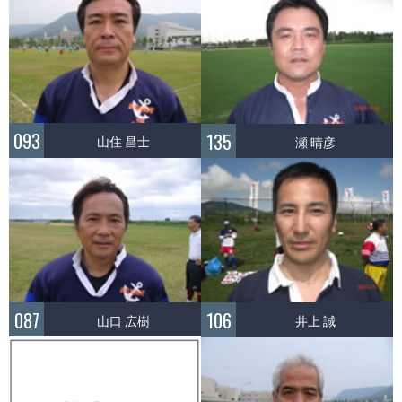
093
135
山住 昌士
瀬 晴彦
087
106
山口 広樹
井上 誠