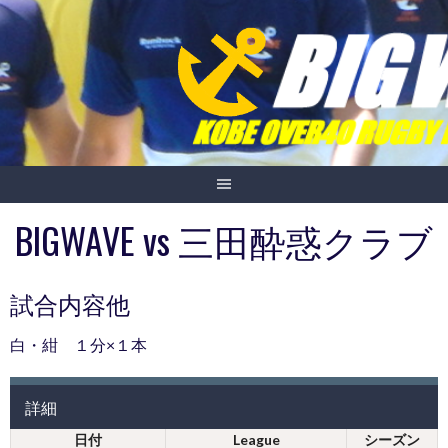
Skip
to
content
BIGWAVE vs 三田酔惑クラブ
試合内容他
白・紺 １分×１本
詳細
日付
League
シーズン