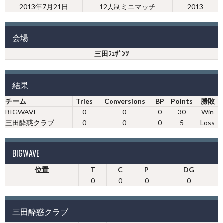
2013年7月21日
12人制ミニマッチ
2013
会場
三田ﾌｪｻﾞﾝﾂ
結果
チーム
Tries
Conversions
BP
Points
勝敗
BIGWAVE
0
0
0
30
Win
三田酔惑クラブ
0
0
0
5
Loss
BIGWAVE
位置
T
C
P
DG
0
0
0
0
三田酔惑クラブ