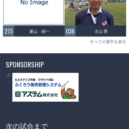
273
036
夏山 雄一
古山 豊
すべての選手を表示
SPONSORSHIP
次の試合まで