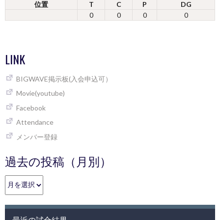
位置
T
C
P
DG
0
0
0
0
LINK
BIGWAVE掲示板(入会申込可）
Movie(youtube)
Facebook
Attendance
メンバー登録
過去の投稿（月別）
過
去
の
投
最近の試合結果