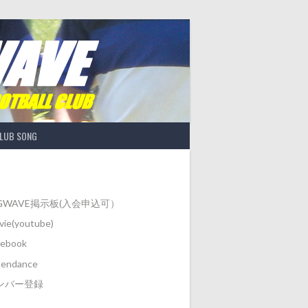
LUB SONG
IGWAVE掲示板(入会申込可）
ie(youtube)
cebook
tendance
ンバー登録