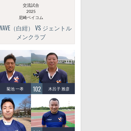
交流試合
2025
尼崎ベイコム
GWAVE（白紺） VS ジェントル
メンクラブ
102
菊池 一孝
木呂子 雅彦