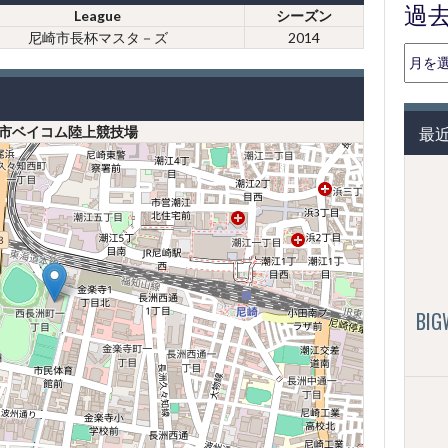
過
League
シーズン
尼崎市長杯マスタ－ズ
2014
過
去
の
投
最
市ベイコム陸上競技場
稿
（月
別）
BI