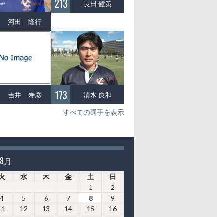
213
長田 健策
河田 隆行
173
吉井 寿彦
清水 良和
すべての選手を表示
年8月
火
水
木
金
土
日
1
2
4
5
6
7
8
9
11
12
13
14
15
16