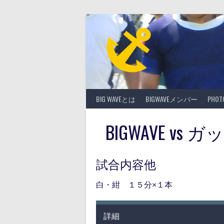
Skip
to
content
BIG WAVEとは
BIGWAVEメンバー
PHO
BIGWAVE v
試合内容他
白・紺 １５分×１本
詳細