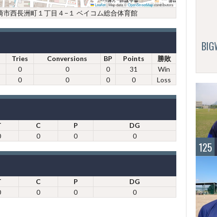
Leaflet
|
Map data ©
OpenStreetMap
contributors
庫県尼崎市西長洲町１丁目４−１ ベイコム総合体育館
BI
Tries
Conversions
BP
Points
勝敗
0
0
0
31
Win
0
0
0
0
Loss
T
C
P
DG
0
0
0
0
125
T
C
P
DG
0
0
0
0