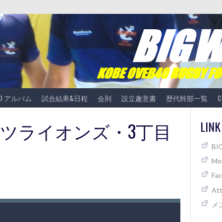
TO アルバム
試合結果&日程
会則
設立趣意書
歴代幹部一覧
C
s ガッツライオンズ・3丁目
LINK
B
Mov
Fa
At
メ