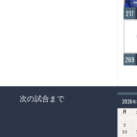
217
269
次の試合まで
2026
月
3
10